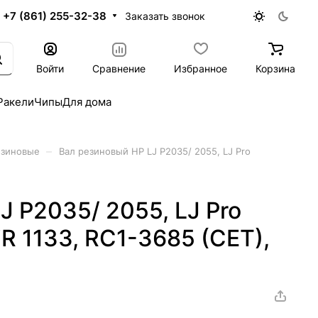
+7 (861) 255-32-38
Заказать звонок
Войти
Сравнение
Избранное
Корзина
Ракели
Чипы
Для дома
–
езиновые
Вал резиновый HP LJ P2035/ 2055, LJ Pro
J P2035/ 2055, LJ Pro
R 1133, RC1-3685 (CET),