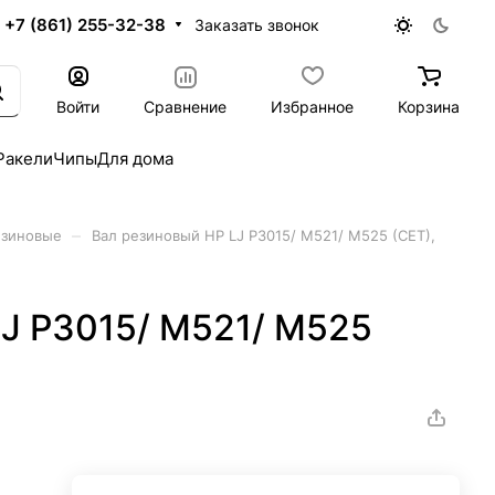
+7 (861) 255-32-38
Заказать звонок
Войти
Сравнение
Избранное
Корзина
Ракели
Чипы
Для дома
–
езиновые
Вал резиновый HP LJ P3015/ M521/ M525 (CET),
LJ P3015/ M521/ M525