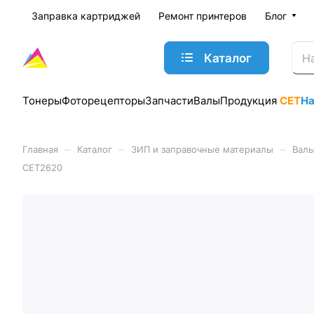
Заправка картриджей
Ремонт принтеров
Блог
Каталог
Тонеры
Фоторецепторы
Запчасти
Валы
Продукция
CET
Н
–
–
–
Главная
Каталог
ЗИП и заправочные материалы
Валы
CET2620