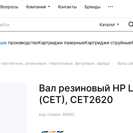
Вопросы
Компания
Контакты
Бренды
Каталог
аше
производство
Картриджи лазерные
Картриджи струйные
–
 магнитные, резиновые, тефлоновые, фетровые, заряда
Валы р
Вал резиновый HP 
(CET), CET2620
код товара:
46880