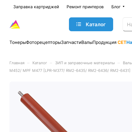
Заправка картриджей
Ремонт принтеров
Блог
Каталог
Тонеры
Фоторецепторы
Запчасти
Валы
Продукция
CET
Н
–
–
–
Главная
Каталог
ЗИП и заправочные материалы
Валы
M452/ MPF M477 [LPR-M377/ RM2-6435/ RM2-6436/ RM2-6431]