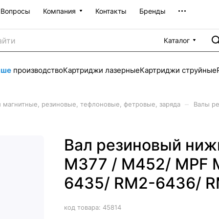
Вопросы
Компания
Контакты
Бренды
Каталог
аше
производство
Картриджи лазерные
Картриджи струйные
–
 магнитные, резиновые, тефлоновые, фетровые, заряда
Валы р
Вал резиновый ниж
M377 / M452/ MPF 
6435/ RM2-6436/ R
код товара:
45814