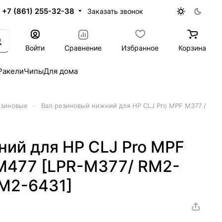
+7 (861) 255-32-38
Заказать звонок
Войти
Сравнение
Избранное
Корзина
Ракели
Чипы
Для дома
–
езиновые
Вал резиновый нижний для HP CLJ Pro MPF M377 /
ний для HP CLJ Pro MPF
M477 [LPR-M377/ RM2-
M2-6431]