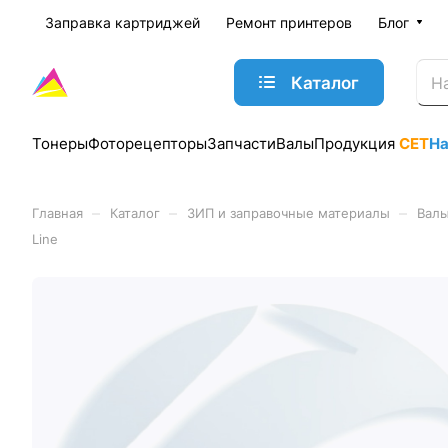
Заправка картриджей
Ремонт принтеров
Блог
Каталог
Тонеры
Фоторецепторы
Запчасти
Валы
Продукция
CET
Н
–
–
–
Главная
Каталог
ЗИП и заправочные материалы
Валы
Line