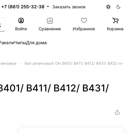
+7 (861) 255-32-38
Заказать звонок
Войти
Сравнение
Избранное
Корзина
Ракели
Чипы
Для дома
–
езиновые
Вал резиновый Oki B401/ B411/ B412/ B431/ B432 m-
401/ B411/ B412/ B431/