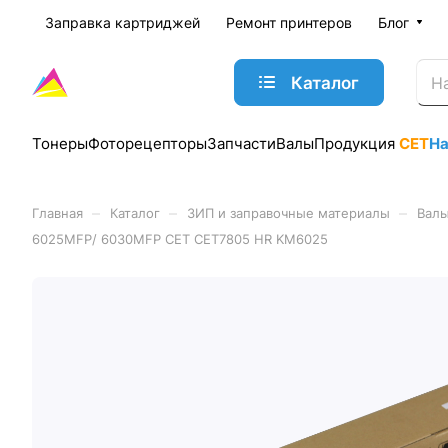
Заправка картриджей
Ремонт принтеров
Блог
Каталог
Тонеры
Фоторецепторы
Запчасти
Валы
Продукция
CET
Н
–
–
–
Главная
Каталог
ЗИП и заправочные материалы
Валы
6025MFP/ 6030MFP CET CET7805 HR KM6025