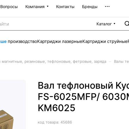
Вопросы
Компания
Контакты
Бренды
Каталог
аше
производство
Картриджи лазерные
Картриджи струйные
–
 магнитные, резиновые, тефлоновые, фетровые, заряда
Валы т
Вал тефлоновый Kyo
FS-6025MFP/ 6030
KM6025
код товара:
45686