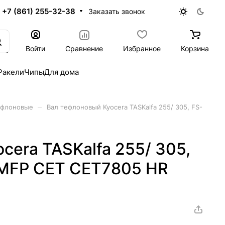
+7 (861) 255-32-38
Заказать звонок
Войти
Сравнение
Избранное
Корзина
Ракели
Чипы
Для дома
–
ефлоновые
Вал тефлоновый Kyocera TASKalfa 255/ 305, FS-
cera TASKalfa 255/ 305,
MFP CET CET7805 HR