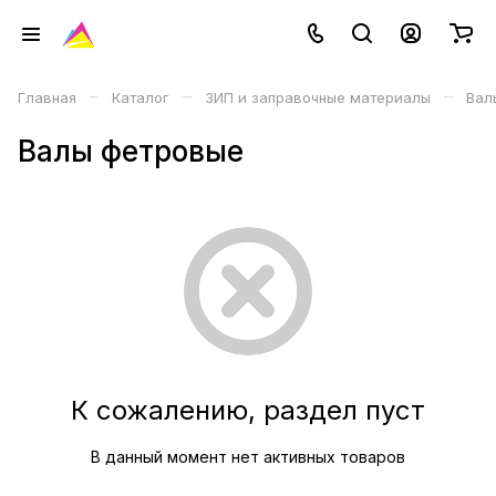
–
–
–
Главная
Каталог
ЗИП и заправочные материалы
Вал
Валы фетровые
К сожалению, раздел пуст
В данный момент нет активных товаров