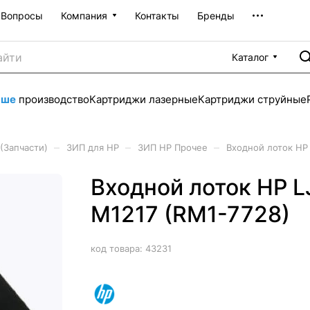
Вопросы
Компания
Контакты
Бренды
Каталог
аше
производство
Картриджи лазерные
Картриджи струйные
–
–
–
(Запчасти)
ЗИП для HP
ЗИП HP Прочее
Входной лоток HP 
Входной лоток HP L
M1217 (RM1-7728)
код товара:
43231