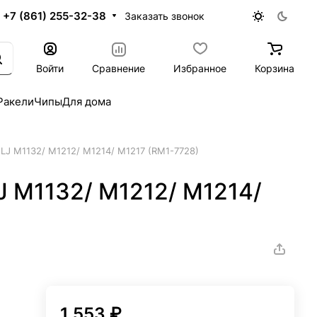
+7 (861) 255-32-38
Заказать звонок
Войти
Сравнение
Избранное
Корзина
Ракели
Чипы
Для дома
LJ M1132/ M1212/ M1214/ M1217 (RM1-7728)
J M1132/ M1212/ M1214/
1 553 ₽