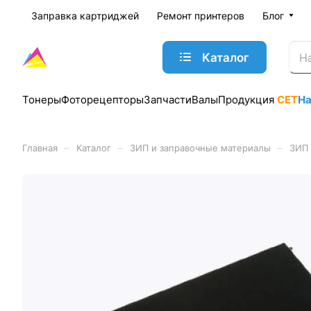
Заправка картриджей
Ремонт принтеров
Блог
Каталог
Тонеры
Фоторецепторы
Запчасти
Валы
Продукция
CET
Н
–
–
–
Главная
Каталог
ЗИП и заправочные материалы
ЗИП 