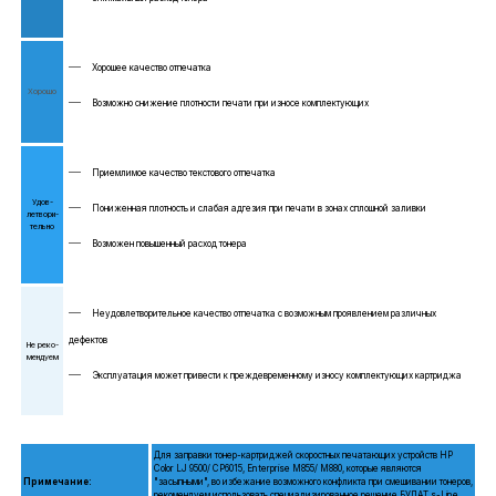
Хорошее качество отпечатка
Хо­рошо
Возможно снижение плотности печати при износе комплектующих
Приемлимое качество текстового отпечатка
Удов­
Пониженная плотность и слабая адгезия при печати в зонах сплошной заливки
летво­ри­
тель­но
Возможен повышенный расход тонера
Неудовлетворительное качество отпечатка с возможным проявлением различных
дефектов
Не реко­
мен­дуем
Эксплуатация может привести к преждевременному износу комплектующих картриджа
Для заправки тонер-картриджей скоростных печатающих устройств HP
Color LJ 9500/ CP6015, Enterprise M855/ М880, которые являются
Примечание:
"засыпными", во избежание возможного конфликта при смешивании тонеров,
рекомендуем использовать специализированное решение БУЛАТ s-Line