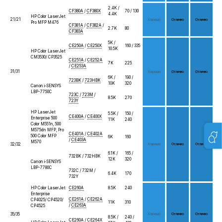
2.4K /
CF380A
/
CF380X
70 / 130
4.4K
HP Color LaserJet
21/21
Хо­рошо
От­лич­но
От­лич­но
Pro MFP M476
CF381A
/
CF382A
/
2.7K
80
CF383A
5K /
CE250A
/
CE250X
160 / 335
10.5K
HP Color LaserJet
CM3530/ CP3525
CE251A
/
CE252A
7K
225
/
CE253A
31/31
Хо­рошо
От­лич­но
От­лич­но
6K /
190 /
723BK
/
723HBK
10K
320
Canon i-SENSYS
LBP-7750C
723C
/
723M
/
8.5K
270
723Y
HP LaserJet
5.5K /
150 /
CE400A
/
CE400X
Enterprise 500
11K
240
Color M551n, 500
M575dn MFP, Pro
CE401A
/
CE402A
500 Color MFP
6K
160
/
CE403A
M570
32/32
Хо­рошо
От­лич­но
От­лич­но
6.1K /
165 /
732BK / 732HBK
12K
320
Canon i-SENSYS
LBP-7780C
732C / 732M /
6.4K
170
732Y
HP Color LaserJet
CE260A
8.5K
240
Enterprise
CE261A
/
CE262A
CP4025/ CP4520/
11K
310
/
CE263A
CP4525
35/35
Хо­рошо
От­лич­но
От­лич­но
8.5K /
240 /
CE260A
/
CE264X