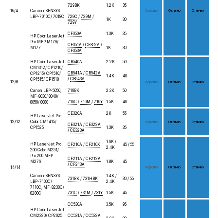
729BK
1.2K
35
16/4
Canon i-SENSYS
Хо­рошо
От­лич­но
От­лич­но
LBP-7010C/ 7018C
729C
/
729M
/
1K
30
729Y
CF350A
1.3K
35
HP Color LaserJet
Pro MFP M176/
CF351A
/
CF352A
/
M177
1K
30
CF353A
HP Color LaserJet
CB540A
2.2K
50
CM1312/ CP1210/
CB541A
/
CB542A
CP1215/ CP1510/
1.4K
40
/
CB543A
CP1515/ CP1518
12/8
Хо­рошо
От­лич­но
От­лич­но
Canon LBP-5050,
716BK
2.3K
50
MF-8030/ 8040/
716C
/
716M
/
716Y
1.5K
40
8050/ 8080
CE320A
2K
55
HP LaserJet Pro
12/12
Color CM1415/
Хо­рошо
От­лич­но
От­лич­но
CE321A
/
CE322A
CP1525
1.3K
35
/
CE323A
1.6K /
HP LaserJet Pro
CF210A
/
CF210X
45 / 55
2.4K
200 Сolor M251/
Pro 200 MFP
CF211A
/
CF212A
M276
1.8K
45
/
CF213A
14/14
Хо­рошо
От­лич­но
От­лич­но
Canon i-SENSYS
1.4K /
731BK
/
731HBK
30 / 55
LBP-7100C/
2.4K
7110C, MF-8230C/
731C
/
731M
/
731Y
1.5K
45
8280C
CC530A
3.5K
95
HP Color LaserJet
CM2320/ CP2025
CC531A
/
CC532A