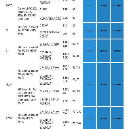
2.8K
80
/
CC533A
20/20
Хо­рошо
От­лич­но
От­лич­но
Canon LBP-7200/
718BK
3.4K
95
7660/ 7680, MF-
8330/ 8340/ 8350/
718C
/
718M
/
718Y
2.9K
80
8360/ 8380
CF530A
1.1K
30
HP Color LaserJet
16
Pro M154/ M180/
Хо­рошо
От­лич­но
От­лич­но
CF531A
/
CF532A
/
M181
0.9K
25
CF533A
1.4K /
CF540A
/
CF540X
30 / 65
3.2K
HP Color LaserJet
21
Pro M254/ M280/
Хо­рошо
От­лич­но
От­лич­но
CF541A/X
/
M281
1.3K /
CF542A/X
/
30 / 55
2.5K
CF543A/X
1.5K /
CF400A
/
CF400X
45 / 70
2.8K
HP Color LaserJet
M252/ M274/
CF401A/X
/
M277
1.4K /
CF402A/X
/
30 / 60
2.3K
CF403A/X
18/18
Хо­рошо
От­лич­но
От­лич­но
HP LaserJet Pro
2.2K /
CE410A
/
CE410X
60 / 100
300 Сolor M351/
4K
MFP M375, 400
CE411A
/
CE412A
Сolor M451/MFP
2.6K
75
/
CE413A
M475
2.3K /
CF410A
/
CF410X
70 / 200
6.5K
HP Color LaserJet
27/27
M452/ M377/
Хо­рошо
От­лич­но
От­лич­но
CF411A/X
/
M477
2.3K /
CE412A/X
/
70 / 160
5K
CF413A/X