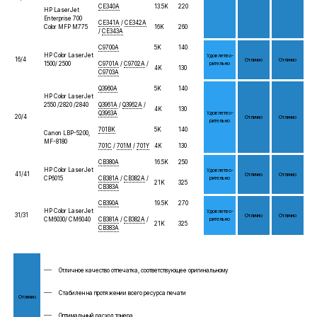
CE340A
13.5K
220
HP LaserJet
Enterprise 700
CE341A
/
CE342A
Color MFP M775
16K
260
/
CE343A
C9700A
5K
140
HP Color LaserJet
Удов­летво­
16/4
От­лич­но
От­лич­но
1500/ 2500
C9701A
/
C9702A
/
ри­тель­но
4K
130
C9703A
Q3960A
5K
140
HP Color LaserJet
2550 /2820 /2840
Q3961A
/
Q3962A
/
4K
130
Q3963A
Удов­летво­
20/4
От­лич­но
От­лич­но
ри­тель­но
701BK
5K
140
Canon LBP-5200,
MF-8180
701C
/
701M
/
701Y
4K
130
CB380A
16.5K
250
HP Color LaserJet
Удов­летво­
41/41
От­лич­но
От­лич­но
CP6015
CB381A
/
CB382A
/
ри­тель­но
21K
325
CB383A
CB390A
19.5K
270
HP Color LaserJet
Удов­летво­
31/31
От­лич­но
От­лич­но
CM6030/ CM6040
CB381A
/
CB382A
/
ри­тель­но
21K
325
CB383A
Отличное качество отпечатка, соответствующее оригинальному
Стабилен на протяжении всего ресурса печати
От­лично
Оптимальный расход тонера