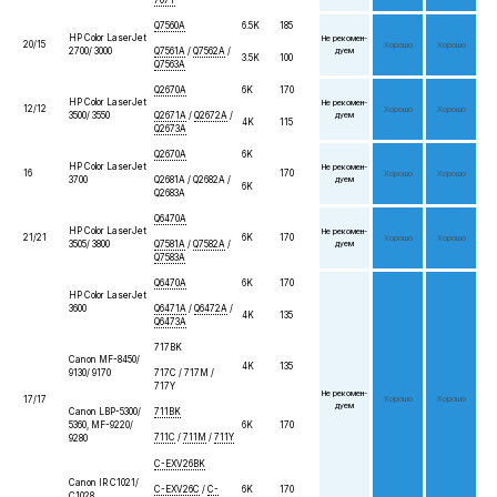
707Y
Q7560A
6.5K
185
HP Color LaserJet
Не реко­мен­
20/15
Хо­рошо
Хо­рошо
2700/ 3000
Q7561A
/
Q7562A
/
дуем
3.5K
100
Q7563A
Q2670A
6K
170
HP Color LaserJet
Не реко­мен­
12/12
Хо­рошо
Хо­рошо
3500/ 3550
Q2671A
/
Q2672A
/
дуем
4K
115
Q2673A
Q2670A
6K
HP Color LaserJet
Не реко­мен­
16
170
Хо­рошо
Хо­рошо
3700
Q2681A / Q2682A /
дуем
6K
Q2683A
Q6470A
HP Color LaserJet
Не реко­мен­
21/21
6K
170
Хо­рошо
Хо­рошо
3505/ 3800
Q7581A
/
Q7582A
/
дуем
Q7583A
Q6470A
6K
170
HP Color LaserJet
3600
Q6471A
/
Q6472A
/
4K
135
Q6473A
717BK
Canon MF-8450/
4K
135
9130/ 9170
717C / 717M /
717Y
Не реко­мен­
17/17
Хо­рошо
Хо­рошо
дуем
Canon LBP-5300/
711BK
5360, MF-9220/
6K
170
711C
/
711M
/
711Y
9280
C-EXV26BK
Canon IR C1021/
C-EXV26C
/
C-
6K
170
C1028