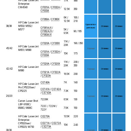
HP Color LaserJet
17K
480
Enterprise
CM4540
CF031A
/
CF032A
/
12.5K
350
CF033A
6K /
100 /
CF360A
/
CF360X
12.5K
210
HP Color LaserJet
Удов­летво­
38/38
M553/ M552/
От­лич­но
От­лич­но
CF361A/X
/
ри­тель­но
M577
5K /
CF362A/X
/
90 / 165
9.5K
CF363A/X
11K /
CF320A
/
CF330X
190 / 350
20K
HP Color LaserJet
45/42
Хо­рошо
От­лич­но
От­лич­но
M651/ M680
CF331A
/
CF332A
/
15K
175
CF333A
11K /
200 /
CF320A
/
CF320X
20K
350
HP Color LaserJet
42/42
Хо­рошо
От­лич­но
От­лич­но
M680
CF321A
/
CF322A
16.5K
290
/
CF323A
CE740A
7K
140
HP Color LaserJet
Pro CP5220ser/
CE741A
/
CE742A
CP5225
7.3K
150
/
CE743A
20/20
Хо­рошо
От­лич­но
От­лич­но
722BK
6.5K
130
Canon Laser Shot
LBP-9100C/
722C / 722M /
9500С/ 9600С
7.5K
150
722Y
HP Color LaserJet
CE270A
13.5K
220
Enterprise
CE271A
/
CE272A
CP5520ser/
15K
240
/
CE273A
CP5525/ M750
30/30
Хо­рошо
От­лич­но
От­лич­но