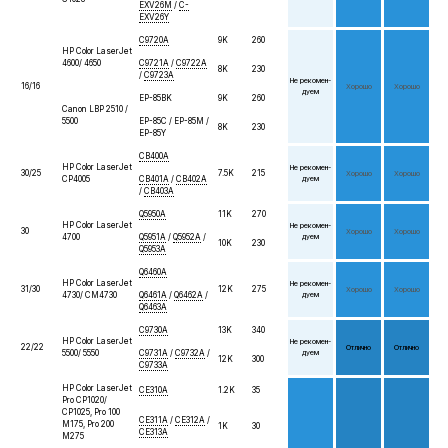
EXV26M
/
C-
EXV26Y
C9720A
9K
260
HP Color LaserJet
4600/ 4650
C9721A
/
C9722A
8K
230
/
C9723A
Не реко­мен­
16/16
Хо­рошо
Хо­рошо
дуем
EP-85BK
9K
260
Canon LBP 2510 /
5500
EP-85C / EP-85M /
8K
230
EP-85Y
CB400A
HP Color LaserJet
Не реко­мен­
30/25
7.5K
215
Хо­рошо
Хо­рошо
CP4005
CB401A
/
CB402A
дуем
/
CB403A
Q5950A
11K
270
HP Color LaserJet
Не реко­мен­
30
Хо­рошо
Хо­рошо
4700
Q5951A
/
Q5952A
/
дуем
10K
230
Q5953A
Q6460A
HP Color LaserJet
Не реко­мен­
31/30
12K
275
Хо­рошо
Хо­рошо
4730/ CM4730
Q6461A
/
Q6462A
/
дуем
Q6463A
C9730A
13K
340
HP Color LaserJet
Не реко­мен­
22/22
От­лич­но
От­лич­но
5500/ 5550
C9731A
/
C9732A
/
дуем
12K
300
C9733A
HP Color LaserJet
CE310A
1.2K
35
Pro CP1020/
CP1025, Pro 100
CE311A
/
CE312A
/
M175, Pro 200
1K
30
CE313A
M275