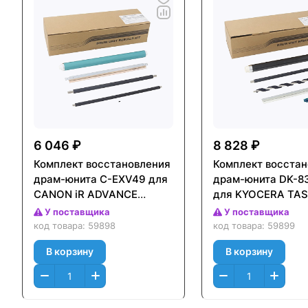
6 046 ₽
8 828 ₽
Комплект восстановления
Комплект восста
драм-юнита C-EXV49 для
драм-юнита DK-83
CANON iR ADVANCE
для KYOCERA TAS
C3325i/3330i/
2552ci/3252ci/
У поставщика
У поставщика
3320/3320L/3320i (CET),
3253ci/2553ci,
код товара:
59898
код товара:
59899
CET5279U
CET501016U
В корзину
В корзину