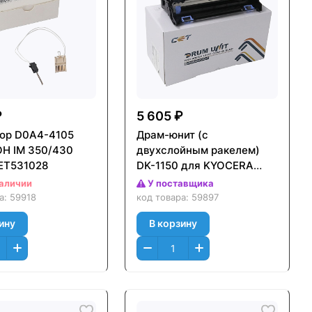
₽
5 605 ₽
ор D0A4-4105
Драм-юнит (c
OH IM 350/430
двухслойным ракелем)
CET531028
DK-1150 для KYOCERA
ECOSYS P2235dn/
наличии
У поставщика
P2040dn/ M2135dn/
ра:
59918
код товара:
59897
M2635dn/ M2040dn/
ину
В корзину
M2540dn, 150000 стр.,
CET8997P