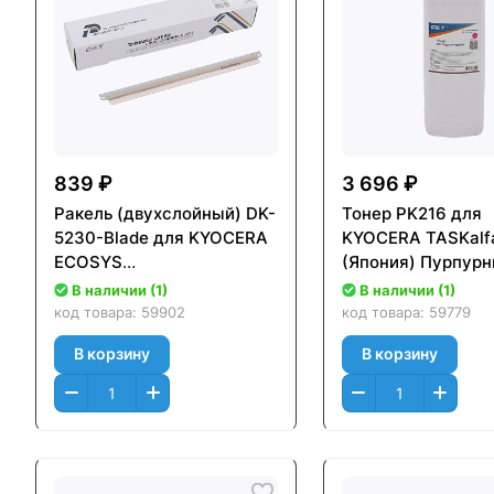
839 ₽
3 696 ₽
Ракель (двухслойный) DK-
Тонер PK216 для
5230-Blade для KYOCERA
KYOCERA TASKalf
ECOSYS
(Япония) Пурпур
P5021cdn/P5026cdn
(Magenta), 500г/б
В наличии (1)
В наличии (1)
(CET), 120000
(унив.), OSP0216
код товара:
59902
код товара:
59779
стр.,CET281097
В корзину
В корзину