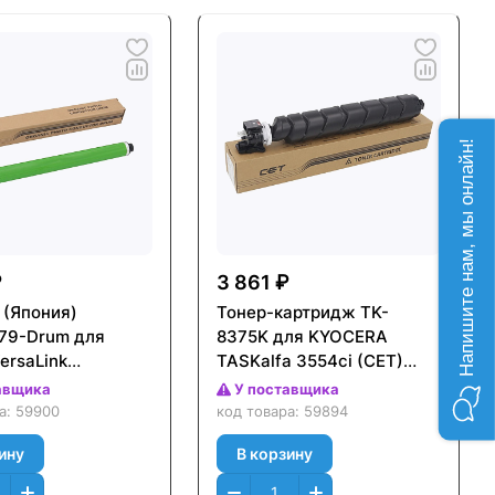
Напишите нам, мы онлайн!
₽
3 861 ₽
 (Япония)
Тонер-картридж TK-
79-Drum для
8375K для KYOCERA
ersaLink
TASKalfa 3554ci (CET)
7030/B7035
Черный (Black), 457г,
авщика
У поставщика
0000 стр.,
30000 стр., CET141666
ра:
59900
код товара:
59894
14
ину
В корзину