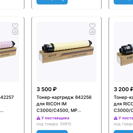
3 500 ₽
3 200 
842257
Тонер-картридж 842256
Тонер-к
для RICOH IM
для RIC
C3000/C4500, MP
C3000/C
T)
C3004/C4504 (CET)
C3004/C
У поставщика
У пост
ta),
Желтый (Yellow), 350г,
Черный (
код товара:
59915
код това
унив.),
18000 стр., (унив.),
29500 ст