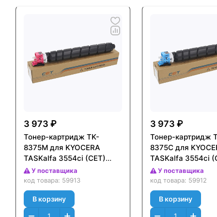
3 973 ₽
3 973 ₽
Тонер-картридж TK-
Тонер-картридж 
8375M для KYOCERA
8375C для KYOCE
TASKalfa 3554ci (CET)
TASKalfa 3554ci (
Пурпурный (Magenta),
Голубой (Cyan), 2
У поставщика
У поставщика
285г, 20000 стр.,
20000 стр., CET1
код товара:
59913
код товара:
59912
CET141668
В корзину
В корзину