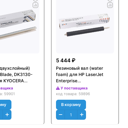
5 444 ₽
(двухслойный)
Резиновый вал (water
Blade, DK3130-
foam) для HP LaserJet
ля KYOCERA
Enterprise
M607dn/M608dn/
авщика
У поставщика
n/M3145dn/
609dn/MFP M631dn/
ра:
59901
код товара:
59896
n/P3055dn,
M632fht/M633fh,
ину
В корзину
23
CET221025