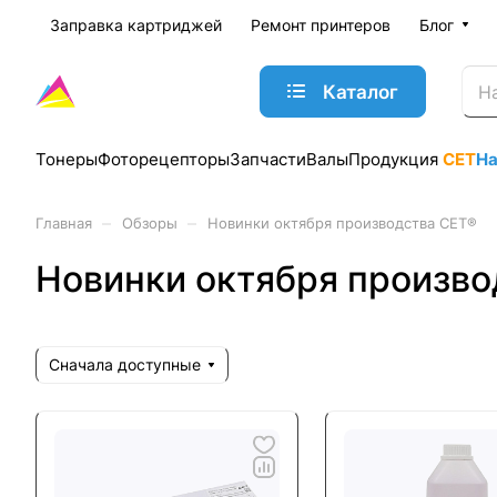
Заправка картриджей
Ремонт принтеров
Блог
Каталог
Тонеры
Фоторецепторы
Запчасти
Валы
Продукция
CET
Н
–
–
Главная
Обзоры
Новинки октября производства CET®
Новинки октября произво
Сначала доступные