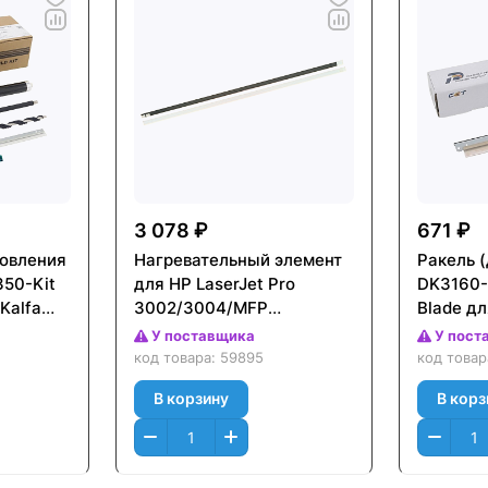
3 078 ₽
671 ₽
новления
Нагревательный элемент
Ракель 
50-Kit
для HP LaserJet Pro
DK3160-
Kalfa
3002/3004/MFP
Blade д
3102/3104 (CET),
ECOSYS
У поставщика
У пост
CET291018
M3040d
код товара:
59895
код това
M3655id
В корзину
В корз
CET2811