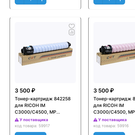
3 500 ₽
3 500 ₽
Тонер-картридж 842258
Тонер-картридж 
для RICOH IM
для RICOH IM
C3000/C4500, MP
C3000/C4500, MP
C3004/C4504 (CET)
C3004/C4504 (CE
У поставщика
У поставщика
Голубой (Cyan), 350г,
Пурпурный (Magen
код товара:
59917
код товара:
59916
18000 стр., (унив.),
350г, 18000 стр., (