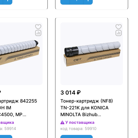
₽
3 014 ₽
артридж 842255
Тонер-картридж (NF8)
OH IM
TN-221K для KONICA
4500, MP
MINOLTA Bizhub
4504 (CET)
C227/C287 (CET) Черный
авщика
У поставщика
Black), 500г,
(Black), 579г, 24000 стр.,
ра:
59914
код товара:
59910
р., (унив.),
CET141601