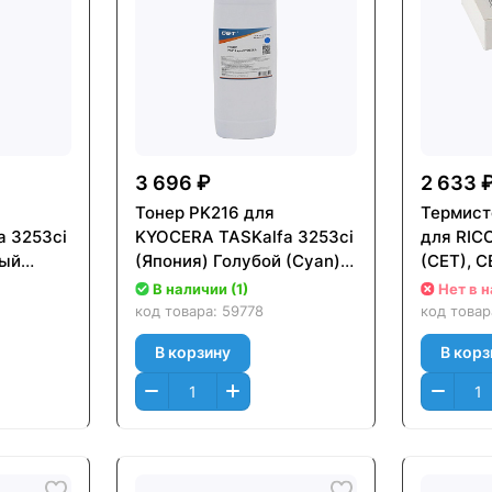
3 696 ₽
2 633 
Тонер PK216 для
Термист
a 3253ci
KYOCERA TASKalfa 3253ci
для RIC
ный
(Япония) Голубой (Cyan),
(CET), 
ут,
500г/бут, (унив.),
В наличии (1)
Нет в 
M-500
OSP0216C-500
код товара:
59778
код това
В корзину
В корз