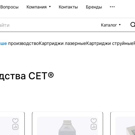
Вопросы
Компания
Контакты
Бренды
Каталог
аше
производство
Картриджи лазерные
Картриджи струйные
дства CET®