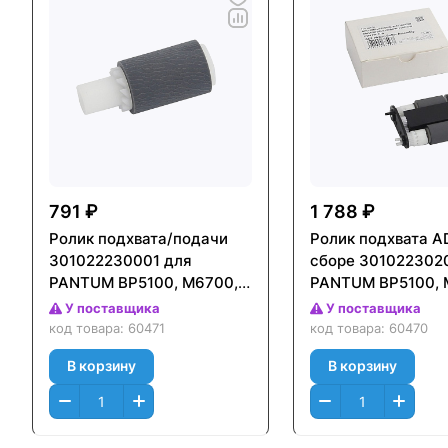
791 ₽
1 788 ₽
Ролик подхвата/подачи
Ролик подхвата A
301022230001 для
сборе 301022302
PANTUM BP5100, M6700,
PANTUM BP5100, 
M6800, M7100, M7200,
M6800, M7100, M7
У поставщика
У поставщика
M7300 (CET), CET341130
M7300 (CET), CET
код товара:
60471
код товара:
60470
В корзину
В корзину