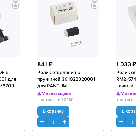
841 ₽
1 033 
DF в
Ролик отделения с
Ролик о
001 для
пружиной 301022320001
RM2-574
M6700,
для PANTUM
LaserJet
200,
M6700/M6800/M7100/P3010
Enterpri
У поставщика
У пост
341129
(CET), CET341131
M506/M5
код товара:
60469
код това
CET341
В корзину
В корз