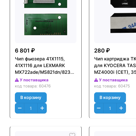
6 801 ₽
280 ₽
Чип фьюзера 41X1115,
Чип картриджа T
41X1116 для LEXMARK
для KYOCERA TAS
MX722ade/MS821dn/823dn
MZ4000i (CET), 3
(CET), 225000 стр.,
стр., CET381442
У поставщика
У поставщика
CET461016
код товара:
60476
код товара:
60475
В корзину
В корзину