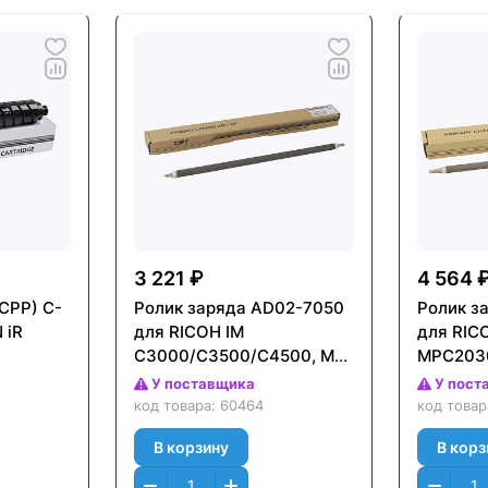
3 221 ₽
4 564 
CPP) C-
Ролик заряда AD02-7050
Ролик з
 iR
для RICOH IM
для RICO
C3000/C3500/C4500, MP
MPC203
(CET),
C3004/C4504 (CET),
(CET), 8
У поставщика
У пост
300000 стр., CET7730U
CET2510
код товара:
60464
код това
В корзину
В корз