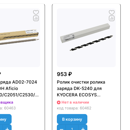
₽
953 ₽
аряда AD02-7024
Ролик очистки ролика
H Aficio
заряда DK-5240 для
0/C2051/C2530/C2551
KYOCERA ECOSYS
0000 стр.,
PA3500cx/PA4000cx/MA3500cif
авщика
Нет в наличии
16
(CET), CET241028
ра:
60463
код товара:
60462
ину
В корзину