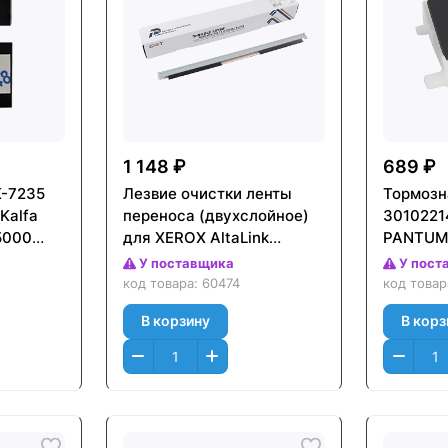
1 148 ₽
689 ₽
K-7235
Лезвие очистки ленты
Тормозн
Kalfa
переноса (двухслойное)
3010221
5000
для XEROX AltaLink
PANTUM 
C8130/C8135/C8145,
M6800, 
У поставщика
У пост
VersaLink C8000/C9000
M7300 (
код товара:
60474
код това
(CET), CET281121
В корзину
В корз