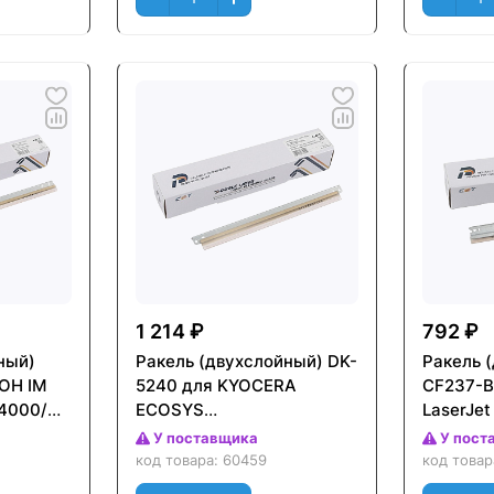
1 214 ₽
792 ₽
ный)
Ракель (двухслойный) DK-
Ракель 
OH IM
5240 для KYOCERA
CF237-B
4000/6000
ECOSYS
LaserJet
,
PA3500cx/4000cx,
M607/M6
У поставщика
У пост
ECOSYS
60000 с
код товара:
60459
код това
MA3500cifx/4000cifx