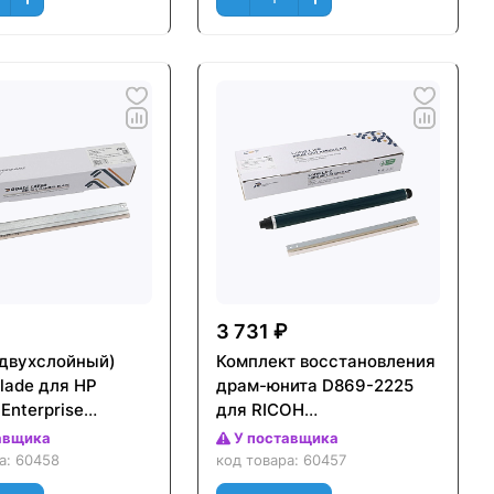
3 731 ₽
(двухслойный)
Комплект восстановления
lade для HP
драм-юнита D869-2225
 Enterprise
для RICOH
08/M609 (CET),
MP2554SP/3054SP/3554SP/505
авщика
У поставщика
тр., CET281109
(CET), CET501052
ра:
60458
код товара:
60457