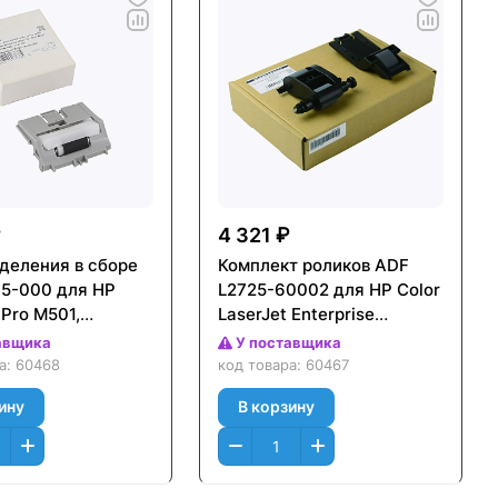
₽
4 321 ₽
тделения в сборе
Комплект роликов ADF
5-000 для HP
L2725-60002 для HP Color
 Pro M501,
LaserJet Enterprise
se
M651n/MFP M680dn (CET),
авщика
У поставщика
07/M527 (CET),
CET511001U
ра:
60468
код товара:
60467
134
ину
В корзину