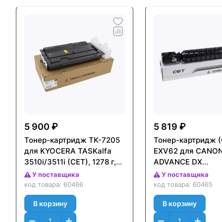
5 900 ₽
5 819 ₽
Тонер-картридж TK-7205
Тонер-картридж (
для KYOCERA TASKalfa
EXV62 для CANON
3510i/3511i (CET), 1278 г,
ADVANCE DX
35000 стр., CET131115
4825/4835i/4845 
У поставщика
У поставщика
785 г, 42000 стр.,
код товара:
60466
код товара:
60465
CET131113
В корзину
В корзину