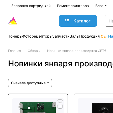
Заправка картриджей
Ремонт принтеров
Блог
Каталог
Тонеры
Фоторецепторы
Запчасти
Валы
Продукция
CET
Н
–
–
Главная
Обзоры
Новинки января производства CET®
Новинки января производ
Сначала доступные