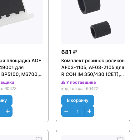
681 ₽
ая площадка ADF
Комплект резинок роликов
49001 для
AF03-1105, AF03-2105 для
BP5100, M6700,
RICOH IM 350/430 (CET),
M7100, M7200,
CET511044
авщика
У поставщика
CET), CET361091
ра:
60473
код товара:
60472
ину
В корзину