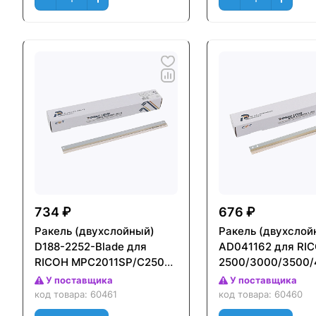
734 ₽
676 ₽
Ракель (двухслойный)
Ракель (двухслой
D188-2252-Blade для
AD041162 для RIC
RICOH MPC2011SP/C2504,
2500/3000/3500/
IM C2500A (CET),
(CET), 150000 стр.
У поставщика
У поставщика
CET281099
CET281108
код товара:
60461
код товара:
60460