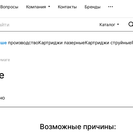
Вопросы
Компания
Контакты
Бренды
Каталог
аше
производство
Картриджи лазерные
Картриджи струйные
умаге
е
но
Возможные причины: