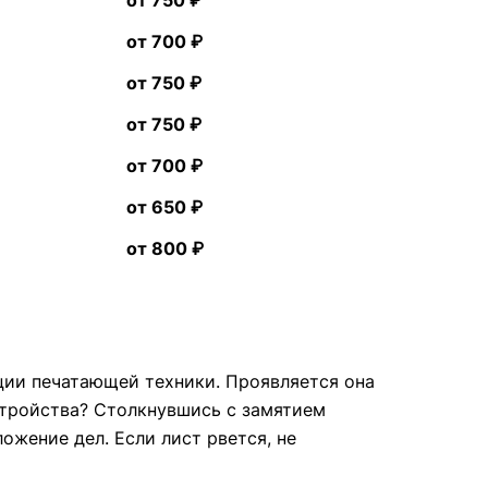
от 750 ₽
от 700 ₽
от 750 ₽
от 750 ₽
от 700 ₽
от 650 ₽
от 800 ₽
ции печатающей техники. Проявляется она
стройства? Столкнувшись с замятием
ожение дел. Если лист рвется, не