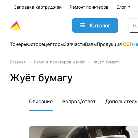
Заправка картриджей
Ремонт принтеров
Блог
Каталог
Тонеры
Фоторецепторы
Запчасти
Валы
Продукция
CET
Н
–
–
Главная
Ремонт принтеров и МФУ
Жуёт бумагу
Жуёт бумагу
Описание
Вопрос/ответ
Дополнитель