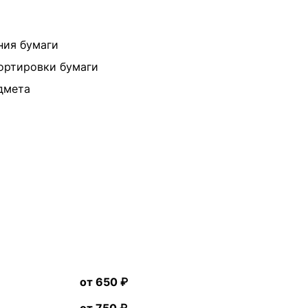
ния бумаги
портировки бумаги
дмета
от 650 ₽