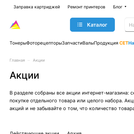
Заправка картриджей
Ремонт принтеров
Блог
Каталог
Тонеры
Фоторецепторы
Запчасти
Валы
Продукция
CET
Н
–
Главная
Акции
Акции
В разделе собраны все акции интернет-магазина: 
покупке отдельного товара или целого набора. Ак
акций и не забывайте о том, что количество това
Действующие акции
Архив