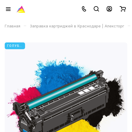
–
–
Главная
Заправка картриджей в Краснодаре | Апексторг
ГОЛУБОЙ