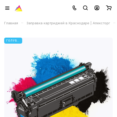
–
–
Главная
Заправка картриджей в Краснодаре | Апексторг
ГОЛУБОЙ