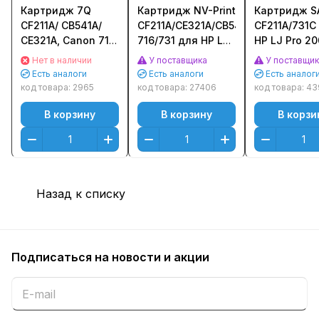
Картридж 7Q
Картридж NV-Print
Картридж S
CF211A/ CB541A/
CF211A/CE321A/CB541A/Canon
CF211A/731C
CE321A, Canon 716/
716/731 для HP LJ
HP LJ Pro 20
731H для HP LJ Pro
Pro M251/ M276/
M251/ M276
Нет в наличии
У поставщика
У поставщи
200 M251, CP1215/
CP1525, Canon
(1800стр.) Г
Есть аналоги
Есть аналоги
Есть аналог
CP1525 (1800стр.)
LBP5050,
(Cyan)
код товара:
2965
код товара:
27406
код товара:
43
Голубой (Cyan)
MF8030C/ 8050C
В корзину
В корзину
В корзи
(1600стр.) Голубой
(Cyan)
Назад к списку
Подписаться
на новости и акции