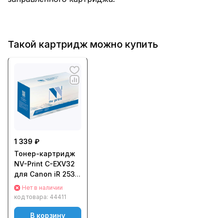
Такой картридж можно купить
1 339 ₽
Тонер-картридж
NV-Print C-EXV32
для Canon iR 2535/
2535i/ 2545/ 2545i/
Нет в наличии
2786 (14600стр.)
код товара:
44411
В корзину