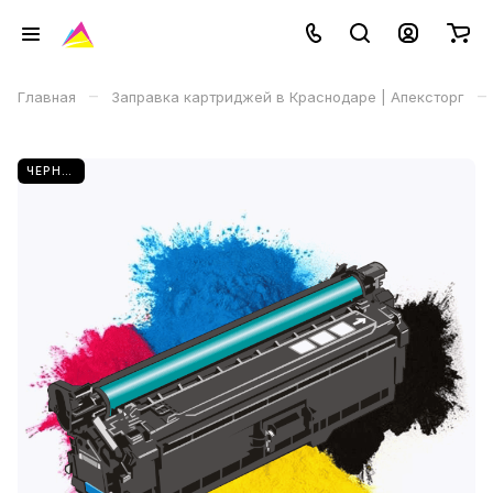
–
–
Главная
Заправка картриджей в Краснодаре | Апексторг
ЧЕРНЫЙ