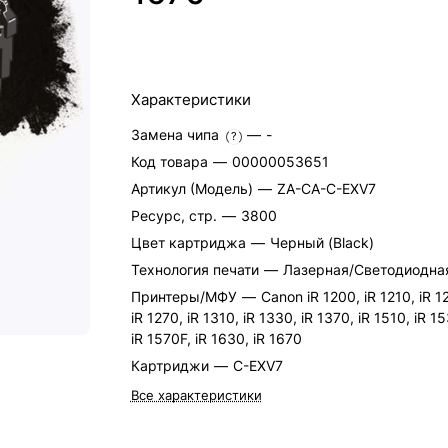
Характеристики
Замена чипа
—
-
?
Код товара
—
00000053651
Артикул (Модель)
—
ZA-CA-C-EXV7
Ресурс, стр.
—
3800
Цвет картриджа
—
Черный (Black)
Технология печати
—
Лазерная/Светодиодна
Принтеры/МФУ
—
Canon iR 1200, iR 1210, iR 1
iR 1270, iR 1310, iR 1330, iR 1370, iR 1510, iR 1
iR 1570F, iR 1630, iR 1670
Картриджи
—
C-EXV7
Все характеристики