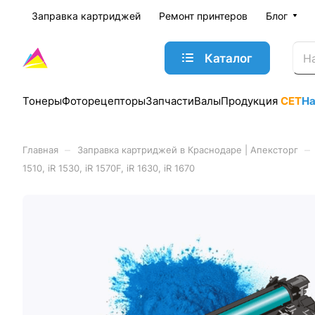
Заправка картриджей
Ремонт принтеров
Блог
Каталог
Тонеры
Фоторецепторы
Запчасти
Валы
Продукция
CET
Н
–
–
Главная
Заправка картриджей в Краснодаре | Апексторг
1510, iR 1530, iR 1570F, iR 1630, iR 1670