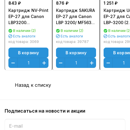
843 ₽
876 ₽
1 251 ₽
Картридж NV-Print
Картридж SAKURA
Картридж U
EP-27 для Canon
EP-27 для Canon
EP-27 для C
LBP3200
LBP 3200/ MF5630/
LBP-3200 (2
(2500стр.)
5650/ 3110/ 5730/
500стр.)
В наличии (2)
В наличии (2)
В наличии (2
5750/ 5770
Есть аналоги
Есть аналоги
Есть аналог
Черный (Black)
код товара:
3069
код товара:
39787
код товара:
29
(2500 к.)
В корзину
В корзину
В корзи
Назад к списку
Подписаться
на новости и акции