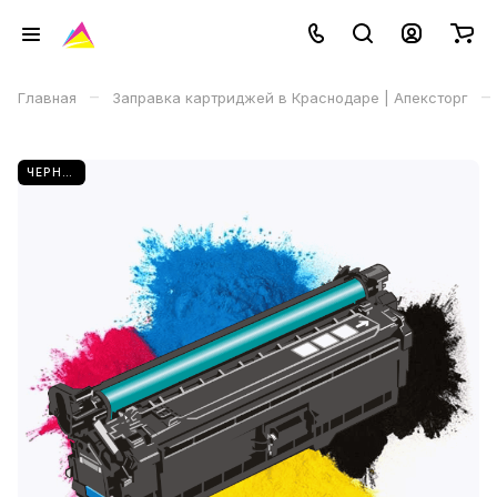
–
–
Главная
Заправка картриджей в Краснодаре | Апексторг
ЧЕРНЫЙ