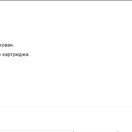
кован.
о картриджа.