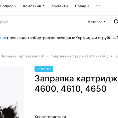
Вопросы
Компания
Контакты
Бренды
Каталог
аше
производство
Картриджи лазерные
Картриджи струйные
–
Заправка картриджей HP
Заправка картриджа HP C9721A для Las
ГОЛУБОЙ
Заправка картриджа
4600, 4610, 4650
Характеристики