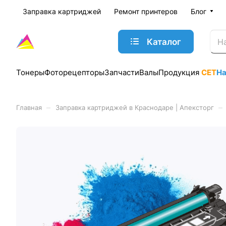
Заправка картриджей
Ремонт принтеров
Блог
Каталог
Тонеры
Фоторецепторы
Запчасти
Валы
Продукция
CET
Н
–
–
Главная
Заправка картриджей в Краснодаре | Апексторг