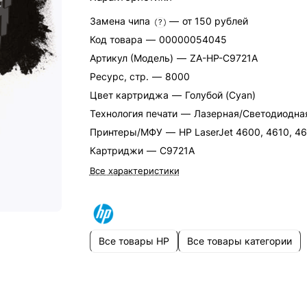
Замена чипа
—
от 150 рублей
?
Код товара
—
00000054045
Артикул (Модель)
—
ZA-HP-C9721A
Ресурс, стр.
—
8000
Цвет картриджа
—
Голубой (Cyan)
Технология печати
—
Лазерная/Светодиодна
Принтеры/МФУ
—
HP LaserJet 4600, 4610, 4
Картриджи
—
C9721A
Все характеристики
Все товары HP
Все товары категории