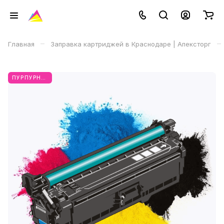
–
–
Главная
Заправка картриджей в Краснодаре | Апексторг
ПУРПУРНЫЙ