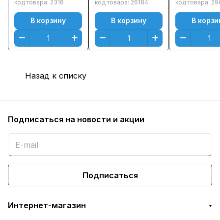
Пурпурный
Пурпурный,
CP1215/ CP1
код товара:
2316
код товара:
26184
код товара:
29
(Magenta)
Желтый)
(1800стр.)
В корзину
В корзину
В корзи
Оригинальный
Оригинальный
Пурпурный
(Magenta)
Назад к списку
Подписаться
на новости и акции
Подписаться
Интернет-магазин