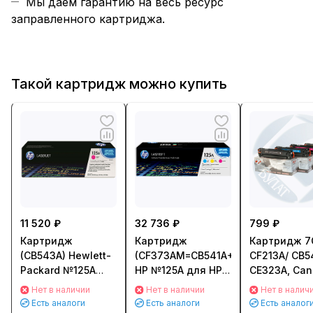
Мы даем гарантию на весь ресурс
заправленного картриджа.
Такой картридж можно купить
11 520 ₽
32 736 ₽
799 ₽
Картридж
Картридж
Картридж 7
(CB543A) Hewlett-
(CF373AM=CB541A+CB542A+CB543
CF213A/ CB5
Packard №125A
HP №125A для HP
CE323A, Ca
для HP LJ 1312/
LJ 1312/ 1215/ 1515
716/ 731H д
Нет в наличии
Нет в наличии
Нет в налич
1215/ 1515
CMY (Голубой,
LJ Pro 200 M
Есть аналоги
Есть аналоги
Есть аналог