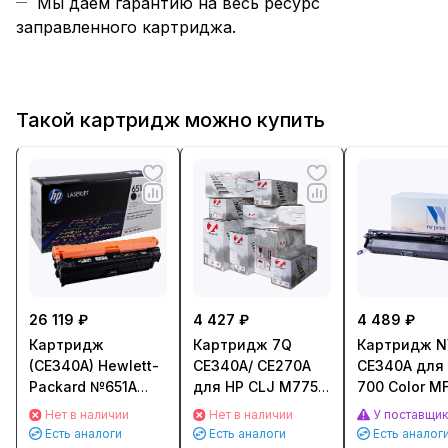
Мы даем гарантию на весь ресурс
заправленного картриджа.
Такой картридж можно купить
26 119 ₽
4 427 ₽
4 489 ₽
Картридж
Картридж 7Q
Картридж NV
(CE340A) Hewlett-
CE340A/ CE270A
CE340A для 
Packard №651A
для HP CLJ M775/
700 Color M
для LJ 700 Color
CP5525 (13500стр.)
(13500стр.)
Нет в наличии
Нет в наличии
У поставщи
MFP 775 Черный
Черный (Black)
Черный (Bla
Есть аналоги
Есть аналоги
Есть аналог