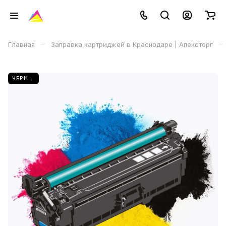
–
–
Главная
Заправка картриджей в Краснодаре | Апексторг
ЧЕРНЫЙ