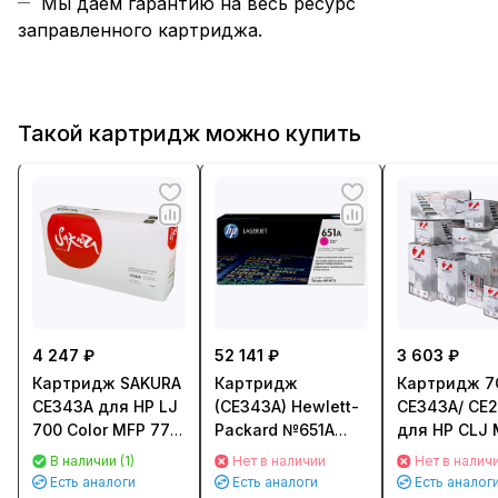
Мы даем гарантию на весь ресурс
заправленного картриджа.
Такой картридж можно купить
4 247 ₽
52 141 ₽
3 603 ₽
Картридж SAKURA
Картридж
Картридж 7
CE343A для HP LJ
(CE343A) Hewlett-
CE343A/ CE
700 Color MFP 775
Packard №651A
для HP CLJ 
(16000стр.)
для LJ 700 Color
CP5525 (160
В наличии (1)
Нет в наличии
Нет в налич
Пурпурный
MFP 775
Пурпурный
Есть аналоги
Есть аналоги
Есть аналог