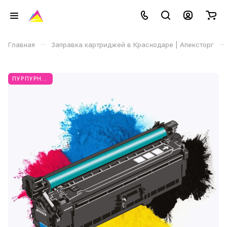
–
–
Главная
Заправка картриджей в Краснодаре | Апексторг
ПУРПУРНЫЙ