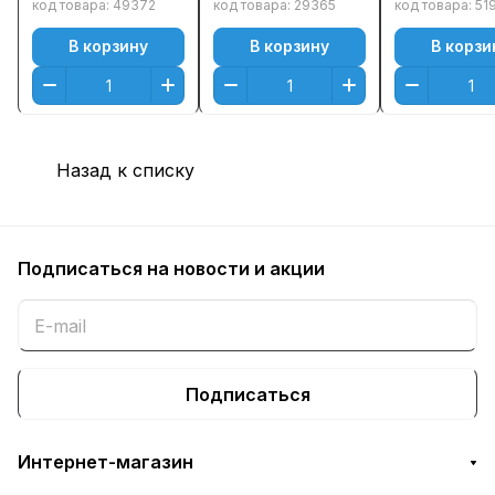
(Magenta)
Пурпурный
(Magenta)
код товара:
49372
код товара:
29365
код товара:
51
(Magenta)
В корзину
В корзину
В корзи
Оригинальный
Назад к списку
Подписаться
на новости и акции
Подписаться
Интернет-магазин