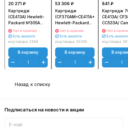
20 271 ₽
53 306 ₽
841 ₽
Картридж
Картридж
Картридж 7
(CE413A) Hewlett-
(CF370AM=CE411A+CE412A+CE413A
CE413A/ CF3
Packard №305A
Hewlett-Packard
CC533A/ Can
для HPCLJ Color
№305A для HP CLJ
для HP CLJ 
Нет в наличии
Нет в наличии
Нет в налич
M351/ M451/ MFP
Color M351/451
300 Color M3
Есть аналоги
Есть аналоги
Есть аналог
M375/ MFP M475
CMY (Голубой,
M476/ CP20
код товара:
2368
код товара:
30305
код товара:
29
Пурпурный
Пурпурный,
Canon LBP7
В корзину
В корзину
В корзи
(Magenta)
Желтый)
MF8330/ 83
Оригинальный
Оригинальный
(2800стр.)
Пурпурный
(Magenta)
Назад к списку
Подписаться
на новости и акции