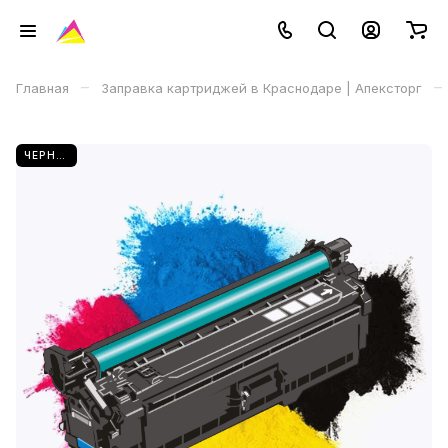
–
–
Главная
Заправка картриджей в Краснодаре | Апексторг
ЧЕРНЫЙ