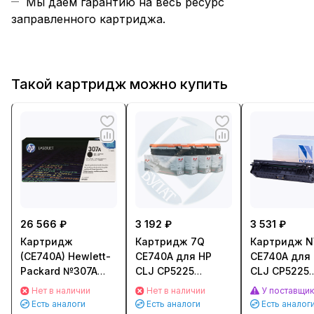
Мы даем гарантию на весь ресурс
заправленного картриджа.
Такой картридж можно купить
26 566 ₽
3 192 ₽
3 531 ₽
Картридж
Картридж 7Q
Картридж NV
(CE740A) Hewlett-
CE740A для HP
CE740A для
Packard №307A
CLJ CP5225
CLJ CP5225
для HP CLJ
(7000стр.) Черный
(7000стр.) 
Нет в наличии
Нет в наличии
У поставщи
CP5225 Черный
(Black)
(Black)
Есть аналоги
Есть аналоги
Есть аналог