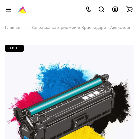
–
–
Главная
Заправка картриджей в Краснодаре | Апексторг
ЧЕРНЫЙ