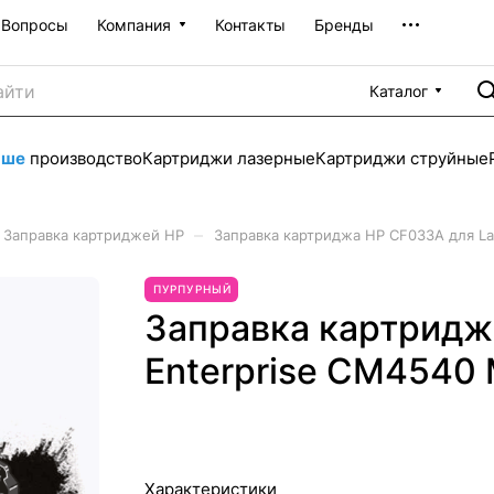
Вопросы
Компания
Контакты
Бренды
Каталог
аше
производство
Картриджи лазерные
Картриджи струйные
–
Заправка картриджей HP
Заправка картриджа HP CF033A для La
ПУРПУРНЫЙ
Заправка картридж
Enterprise CM4540 
Характеристики