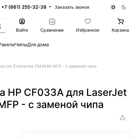
+7 (861) 255-32-38
Заказать звонок
Войти
Сравнение
Избранное
Корзина
Ракели
Чипы
Для дома
serJet Enterprise CM4540 MFP - с заменой чипа
а HP CF033A для LaserJet
MFP - с заменой чипа