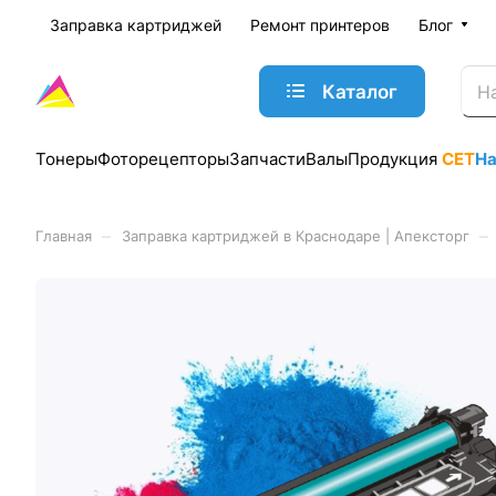
Заправка картриджей
Ремонт принтеров
Блог
Каталог
Тонеры
Фоторецепторы
Запчасти
Валы
Продукция
CET
Н
–
–
Главная
Заправка картриджей в Краснодаре | Апексторг