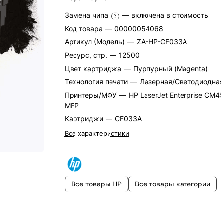
Замена чипа
—
включена в стоимость
?
Код товара
—
00000054068
Артикул (Модель)
—
ZA-HP-CF033A
Ресурс, стр.
—
12500
Цвет картриджа
—
Пурпурный (Magenta)
Технология печати
—
Лазерная/Светодиодна
Принтеры/МФУ
—
HP LaserJet Enterprise CM
MFP
Картриджи
—
CF033A
Все характеристики
Все товары HP
Все товары категории