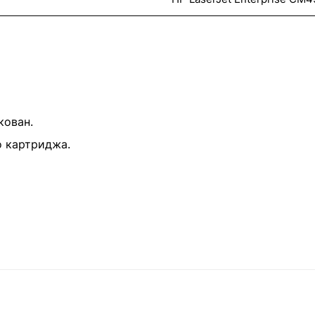
кован.
о картриджа.