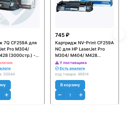
745 ₽
 7Q CF259A для
Картридж NV-Print CF259A
Jet Pro M304/
NC для HP LaserJet Pro
28 (3000стр.) -
M304/ M404/ M428
(3000стр.) - без чипа
аличии
У поставщика
налоги
Есть аналоги
а:
50044
код товара:
46914
ину
В корзину