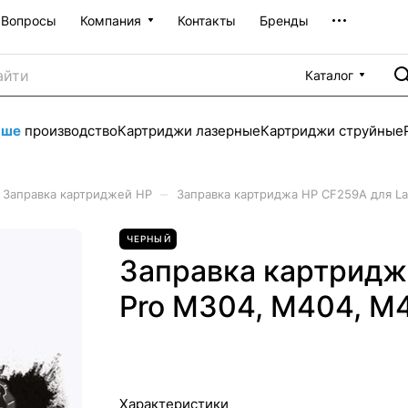
Вопросы
Компания
Контакты
Бренды
Каталог
аше
производство
Картриджи лазерные
Картриджи струйные
–
Заправка картриджей HP
Заправка картриджа HP CF259A для La
ЧЕРНЫЙ
Заправка картридж
Pro M304, M404, M4
Характеристики