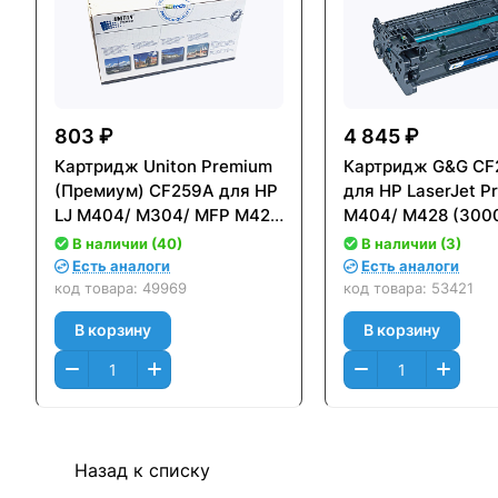
803 ₽
4 845 ₽
Картридж Uniton Premium
Картридж G&G CF
(Премиум) CF259A для HP
для HP LaserJet P
LJ M404/ M304/ MFP M428
M404/ M428 (3000с
(3000стр.) - без чипа
оригинальным чи
В наличии (40)
В наличии (3)
Есть аналоги
Есть аналоги
код товара:
49969
код товара:
53421
В корзину
В корзину
Назад к списку