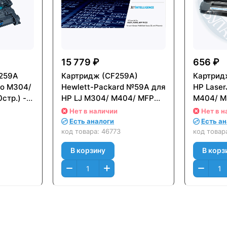
15 779 ₽
656 ₽
259A
Картридж (CF259A)
Картридж
ro M304/
Hewlett-Packard №59A для
HP Laser
тр.) - с
НР LJ M304/ M404/ MFP
M404/ M4
пом
M428 (3000стр.) Черный
без чипа
Нет в наличии
Нет в н
(Black) Оригинальный
Есть аналоги
Есть а
код товара:
46773
код товар
В корзину
В корз