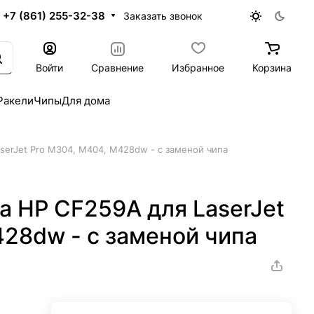
+7 (861) 255-32-38
Заказать звонок
Войти
Сравнение
Избранное
Корзина
Ракели
Чипы
Для дома
serJet Pro M304, M404, M428dw - с заменой чипа
а HP CF259A для LaserJet
28dw - с заменой чипа