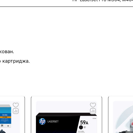
кован.
о картриджа.