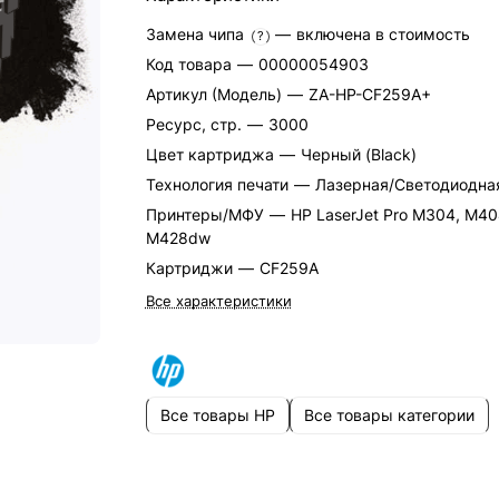
Замена чипа
—
включена в стоимость
?
Код товара
—
00000054903
Артикул (Модель)
—
ZA-HP-CF259A+
Ресурс, стр.
—
3000
Цвет картриджа
—
Черный (Black)
Технология печати
—
Лазерная/Светодиодна
Принтеры/МФУ
—
HP LaserJet Pro M304, M40
M428dw
Картриджи
—
CF259A
Все характеристики
Все товары HP
Все товары категории