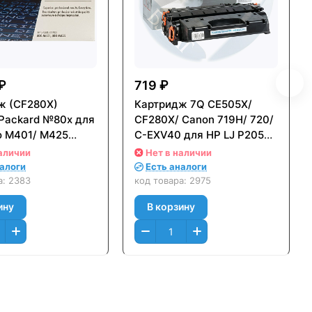
₽
719 ₽
ж (CF280X)
Картридж 7Q CE505X/
-Packard №80x для
CF280X/ Canon 719H/ 720/
o M401/ M425
C-EXV40 для HP LJ P2055/
Black)
Pro 400 M401, Canon LBP
аличии
Нет в наличии
льный
6300/ MF 5840 (6900стр.)
налоги
Есть аналоги
а:
2383
код товара:
2975
ину
В корзину