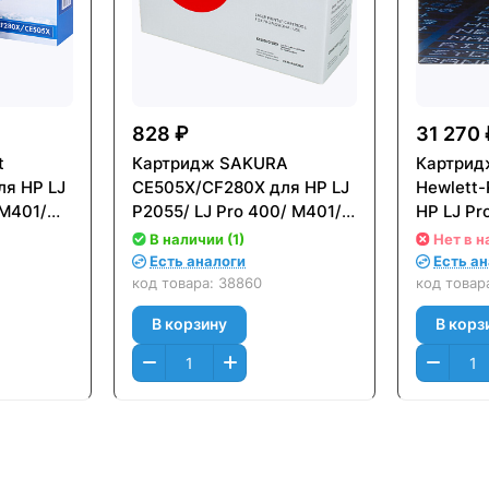
828 ₽
31 270 
t
Картридж SAKURA
Картрид
я HP LJ
CE505X/CF280X для HP LJ
Hewlett
 M401/
P2055/ LJ Pro 400/ M401/
HP LJ Pr
M425 (6 900 стр.) Черный
Черный (
В наличии (1)
Нет в н
(Black)
Оригина
Есть аналоги
Есть а
код товара:
38860
код товар
В корзину
В корз