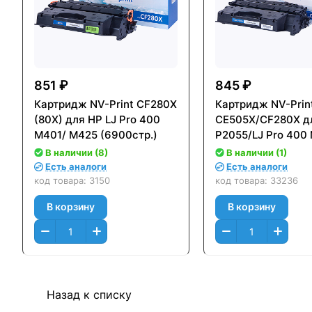
851 ₽
845 ₽
Картридж NV-Print CF280X
Картридж NV-Prin
(80X) для HP LJ Pro 400
CE505X/CF280X дл
M401/ M425 (6900стр.)
P2055/LJ Pro 400
M425 (6900стр.)
В наличии (8)
В наличии (1)
Есть аналоги
Есть аналоги
код товара:
3150
код товара:
33236
В корзину
В корзину
Назад к списку