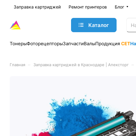
Заправка картриджей
Ремонт принтеров
Блог
Каталог
Тонеры
Фоторецепторы
Запчасти
Валы
Продукция
CET
Н
–
–
Главная
Заправка картриджей в Краснодаре | Апексторг