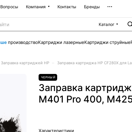
Вопросы
Компания
Контакты
Бренды
Каталог
аше
производство
Картриджи лазерные
Картриджи струйные
–
Заправка картриджей HP
Заправка картриджа HP CF280X для La
ЧЕРНЫЙ
Заправка картридж
M401 Pro 400, M425
Характеристики