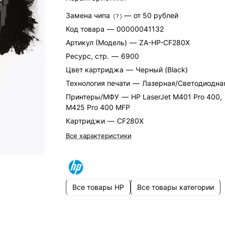
Замена чипа
—
от 50 рублей
?
Код товара
—
00000041132
Артикул (Модель)
—
ZA-HP-CF280X
Ресурс, стр.
—
6900
Цвет картриджа
—
Черный (Black)
Технология печати
—
Лазерная/Светодиодна
Принтеры/МФУ
—
HP LaserJet M401 Pro 400,
M425 Pro 400 MFP
Картриджи
—
CF280X
Все характеристики
Все товары HP
Все товары категории