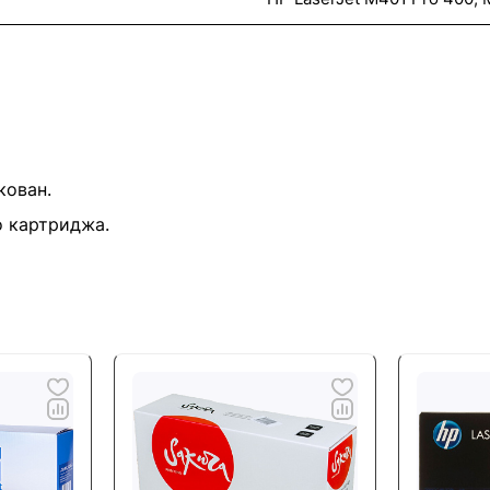
кован.
о картриджа.