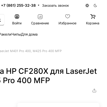
+7 (861) 255-32-38
Заказать звонок
Войти
Сравнение
Избранное
Корзина
Ракели
Чипы
Для дома
serJet M401 Pro 400, M425 Pro 400 MFP
а HP CF280X для LaserJet
 Pro 400 MFP