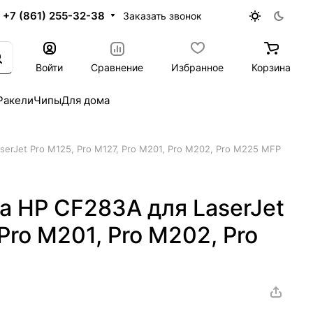
+7 (861) 255-32-38
Заказать звонок
Войти
Сравнение
Избранное
Корзина
Ракели
Чипы
Для дома
erJet Pro M125, Pro M127, Pro M201, Pro M202, Pro M225 MFP
а HP CF283A для LaserJet
 Pro M201, Pro M202, Pro