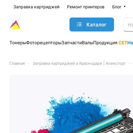
Заправка картриджей
Ремонт принтеров
Блог
Каталог
Тонеры
Фоторецепторы
Запчасти
Валы
Продукция
CET
Н
–
–
Главная
Заправка картриджей в Краснодаре | Апексторг