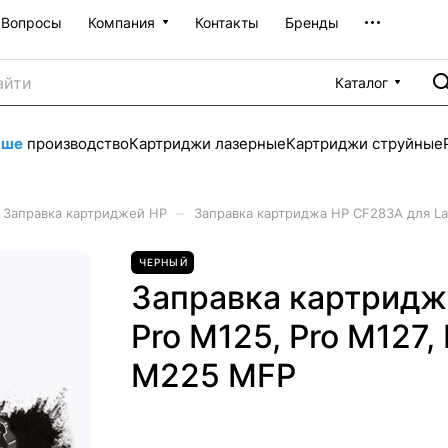
Вопросы
Компания
Контакты
Бренды
Каталог
аше
производство
Картриджи лазерные
Картриджи струйные
–
Заправка картриджей HP
Заправка картриджа HP CF283A для Las
ЧЕРНЫЙ
Заправка картридж
Pro M125, Pro M127,
M225 MFP