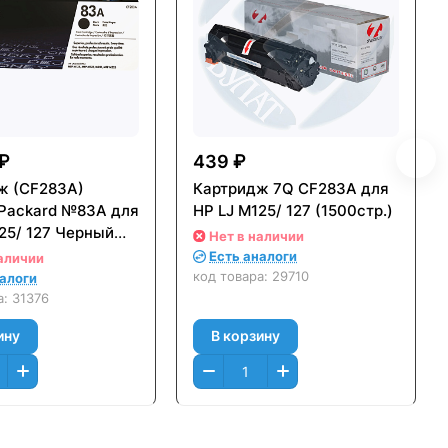
 ₽
439 ₽
ж (CF283A)
Картридж 7Q CF283A для
-Packard №83A для
HP LJ M125/ 127 (1500стр.)
25/ 127 Черный
Нет в наличии
Оригинальный
Есть аналоги
аличии
код товара:
29710
налоги
а:
31376
ину
В корзину