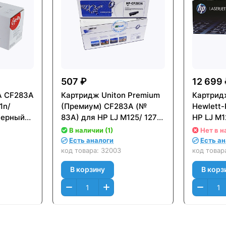
507 ₽
12 699
A CF283A
Картридж Uniton Premium
Картрид
1n/
(Премиум) CF283A (№
Hewlett
Черный
83A) для HP LJ M125/ 127
HP LJ M1
(1500стр.)
(Black) 
В наличии (1)
Нет в н
Есть аналоги
Есть а
код товара:
32003
код товар
В корзину
В корз