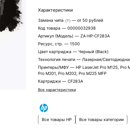
Характеристики
Замена чипа
—
от 50 рублей
?
Код товара
—
00000032938
Артикул (Модель)
—
ZA-HP-CF283A
Ресурс, стр.
—
1500
Цвет картриджа
—
Черный (Black)
Технология печати
—
Лазерная/Светодиодна
Принтеры/МФУ
—
HP LaserJet Pro M125, Pro 
Pro M201, Pro M202, Pro M225 MFP
Картриджи
—
CF283A
Все характеристики
Все товары HP
Все товары категории