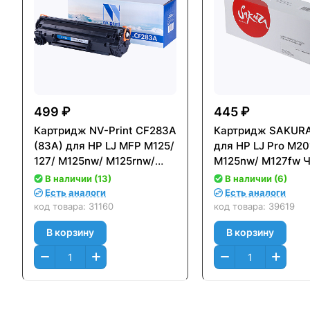
499 ₽
445 ₽
Картридж NV-Print CF283A
Картридж SAKUR
(83A) для HP LJ MFP M125/
для HP LJ Pro M20
127/ M125nw/ M125rnw/
M125nw/ M127fw 
M127fw/ M125a/ M125r/
(Black) (1600 к.)
В наличии (13)
В наличии (6)
M125ra (1500стр.) NV-
Есть аналоги
Есть аналоги
CF283A
код товара:
31160
код товара:
39619
В корзину
В корзину