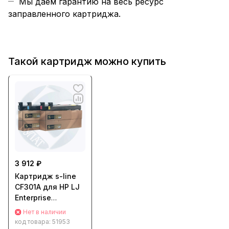
Мы даем гарантию на весь ресурс
заправленного картриджа.
Такой картридж можно купить
3 912 ₽
Картридж s-line
CF301A для HP LJ
Enterprise
M880z/M880z+
Нет в наличии
(32000стр.)
код товара:
51953