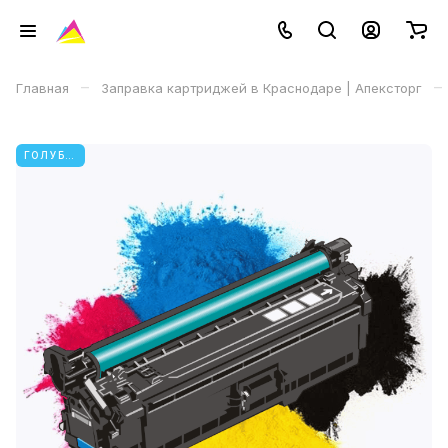
–
–
Главная
Заправка картриджей в Краснодаре | Апексторг
ГОЛУБОЙ