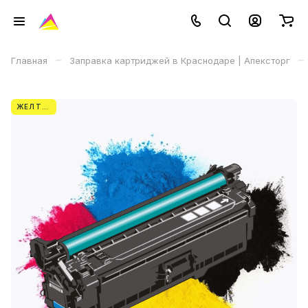
–
–
Главная
Заправка картриджей в Краснодаре | Апексторг
ЖЕЛТЫЙ