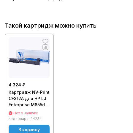
Такой картридж можно купить
4 324 ₽
Картридж NV-Print
CF312A для HP LJ
Enterprise M855dn/
M855x/ M855x+/
Нет в наличии
M855xh (31500стр.)
код товара:
44234
Желтый (Yellow)
В корзину