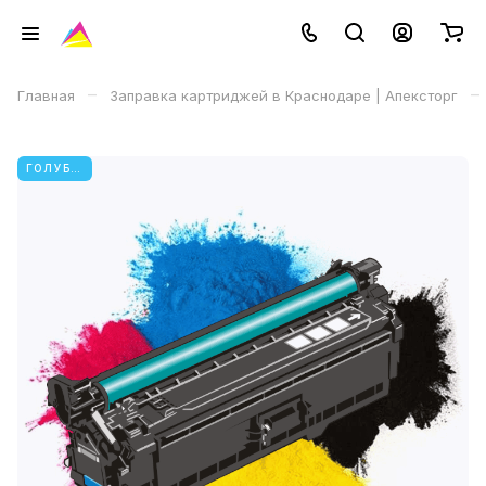
–
–
Главная
Заправка картриджей в Краснодаре | Апексторг
ГОЛУБОЙ