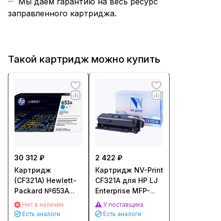
Мы даем гарантию на весь ресурс
заправленного картриджа.
Такой картридж можно купить
30 312 ₽
2 422 ₽
Картридж
Картридж NV-Print
(CF321A) Hewlett-
CF321A для HP LJ
Packard №653A
Enterprise MFP-
для HP CLJ
M680dn/ M680f/
Нет в наличии
У поставщика
M680dn/ M651n
Flow M680z
Есть аналоги
Есть аналоги