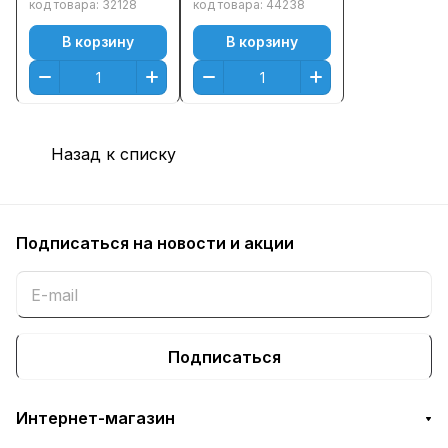
Голубой (Cyan)
(16500стр.)
код товара:
32128
код товара:
44238
Оригинальный
Голубой (Cyan)
В корзину
В корзину
Назад к списку
Подписаться
на новости и акции
Подписаться
Интернет-магазин