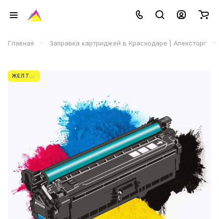
–
–
Главная
Заправка картриджей в Краснодаре | Апексторг
ЖЕЛТЫЙ