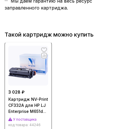
Мы даем гарантию на весь ресурс
заправленного картриджа.
Такой картридж можно купить
3 028 ₽
Картридж NV-Print
CF332A для HP LJ
Enterprise M651dn/
M651n/ M651xh
У поставщика
(15000стр.)
код товара:
44246