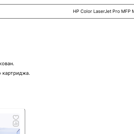
HP Color LaserJet Pro MFP
кован.
о картриджа.