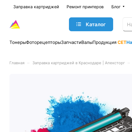
Заправка картриджей
Ремонт принтеров
Блог
Каталог
Тонеры
Фоторецепторы
Запчасти
Валы
Продукция
CET
Н
–
–
Главная
Заправка картриджей в Краснодаре | Апексторг