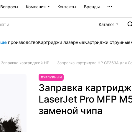
Вопросы
Компания
Контакты
Бренды
Каталог
аше
производство
Картриджи лазерные
Картриджи струйные
–
Заправка картриджей HP
Заправка картриджа HP CF363A для Co
ПУРПУРНЫЙ
Заправка картридж
LaserJet Pro MFP M
заменой чипа