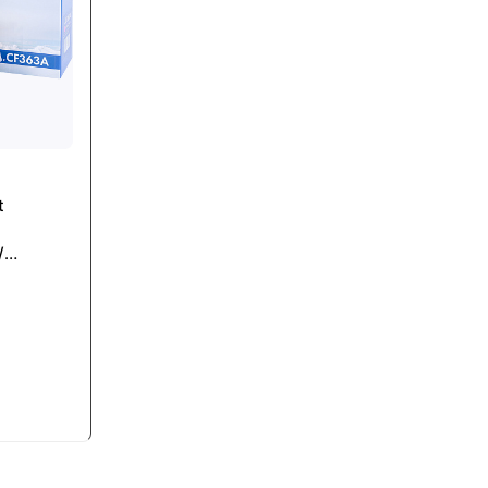
t
/
M553x/
f/ Flow
nta)