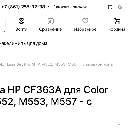
+7 (861) 255-32-38
Заказать звонок
Войти
Сравнение
Избранное
Корзина
Ракели
Чипы
Для дома
lor LaserJet Pro MFP M552, M553, M557 - с заменой чипа
а HP CF363A для Color
552, M553, M557 - с