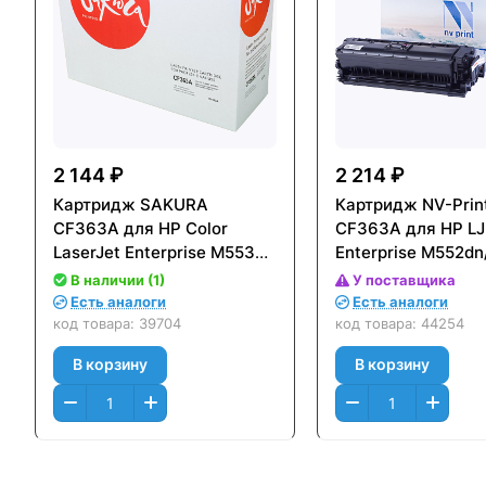
2 144 ₽
2 214 ₽
Картридж SAKURA
Картридж NV-Prin
CF363A для HP Color
CF363A для HP LJ
LaserJet Enterprise M553n/
Enterprise M552dn
553X/ 553dn/ HP Color
M553dn/ M553n/ 
В наличии (1)
У поставщика
LaserJet Enterprise M552dn
MFP-M577dn/ M577
Есть аналоги
Есть аналоги
Пурпурный (Magenta)
M577c (5000стр.)
код товара:
39704
код товара:
44254
(5000 к.)
Пурпурный (Mage
В корзину
В корзину