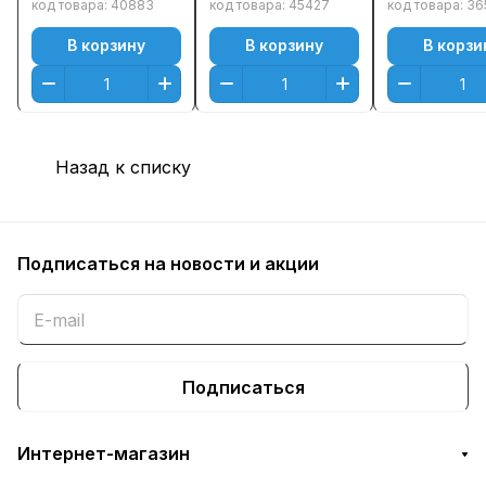
M477fnw/
Черный (Black)
код товара:
40883
код товара:
45427
код товара:
36
M452dn/ M452nw
В корзину
В корзину
В корзи
(2300стр.) Черный
(Black)
Оригинальный
Назад к списку
Подписаться
на новости и акции
Подписаться
Интернет-магазин