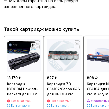
Мы даем гарантию на весь ресурс
заправленного картриджа.
Такой картридж можно купить
13 170 ₽
827 ₽
898 ₽
Картридж
Картридж 7Q
Картридж NV
(CF410A) Hewlett-
CF410A/Canon 046
CF410A для 
Packard для LJ Pro
для HP CLJ Pro
Pro M377/ M
M477fdn/
M377/ M452/
M477 (2300с
Нет в наличии
Нет в наличии
У поставщи
M477fdw/
M477 (2300стр.)
Черный (Bla
Есть аналоги
Есть аналоги
Есть аналог