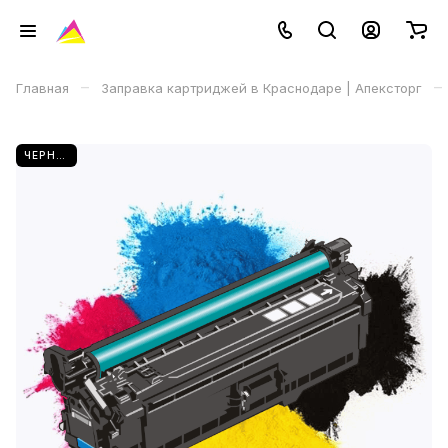
–
–
Главная
Заправка картриджей в Краснодаре | Апексторг
ЧЕРНЫЙ