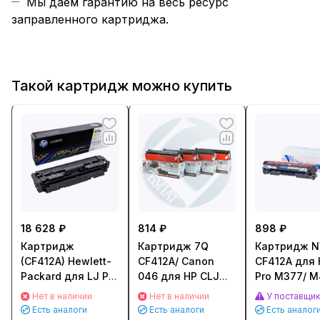
Мы даем гарантию на весь ресурс
заправленного картриджа.
Такой картридж можно купить
18 628 ₽
814 ₽
898 ₽
Картридж
Картридж 7Q
Картридж NV
(CF412A) Hewlett-
CF412A/ Canon
CF412A для 
Packard для LJ Pro
046 для HP CLJ
Pro M377/ M
M477fdn/
Pro M377/ M452/
M477 (2300с
Нет в наличии
Нет в наличии
У поставщи
M477fdw/
M477, Canon
Желтый (Yel
Есть аналоги
Есть аналоги
Есть аналог