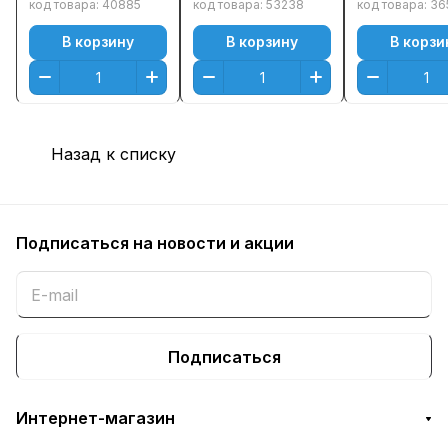
M477fnw/
iSENSYS LBP-653/
код товара:
40885
код товара:
53238
код товара:
36
M452dn/ M452nw
MF732 (2300стр.)
В корзину
В корзину
В корзи
(2300стр.)
Желтый (Yellow)
Желтый (Yellow)
Оригинальный
Назад к списку
Подписаться
на новости и акции
Подписаться
Интернет-магазин