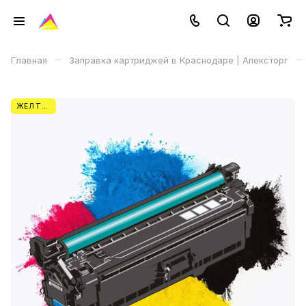
–
–
Главная
Заправка картриджей в Краснодаре | Апексторг
ЖЕЛТЫЙ