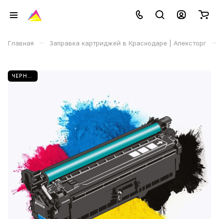
–
–
Главная
Заправка картриджей в Краснодаре | Апексторг
ЧЕРНЫЙ