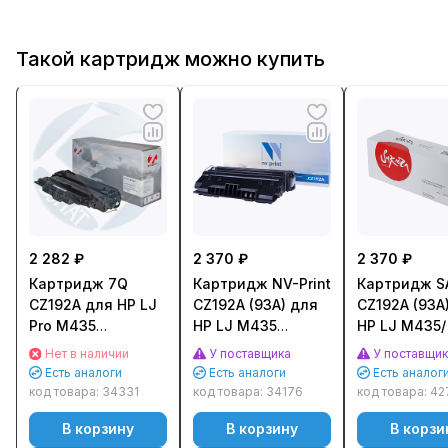
Такой картридж можно купить
2 282 ₽
2 370 ₽
2 370 ₽
Картридж 7Q
Картридж NV-Print
Картридж S
CZ192A для HP LJ
CZ192A (93A) для
CZ192A (93A
Pro M435
HP LJ M435
HP LJ M435/
(12000стр.)
(12000стр.)
M706 (12000
Нет в наличии
У поставщика
У поставщи
Черный (Bla
Есть аналоги
Есть аналоги
Есть аналог
код товара:
34331
код товара:
34176
код товара:
42
В корзину
В корзину
В корзи