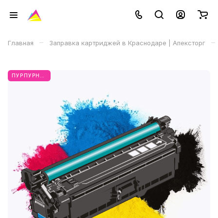
–
–
Главная
Заправка картриджей в Краснодаре | Апексторг
ПУРПУРНЫЙ