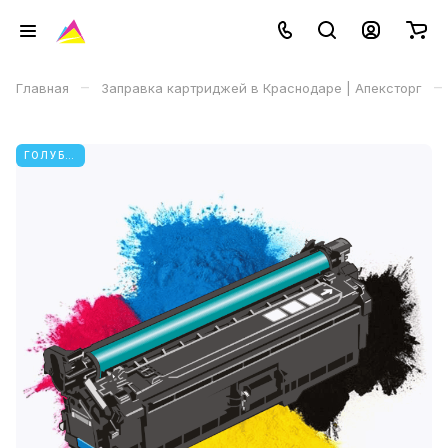
–
–
Главная
Заправка картриджей в Краснодаре | Апексторг
ГОЛУБОЙ