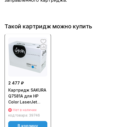
Такой картридж можно купить
2 477 ₽
Картридж SAKURA
Q7581A для HP
Color LaserJet
3800/ 3800n/
Нет в наличии
3800dn/ 3800dtn/
код товара:
39746
CP3505n/
CP3505dn/
В корзину