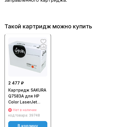
Такой картридж можно купить
2 477 ₽
Картридж SAKURA
Q7583A для HP
Color LaserJet
3800/ 3800n/
Нет в наличии
3800dn/ 3800dtn/
код товара:
39748
CP3505n/
CP3505dn/
В корзину