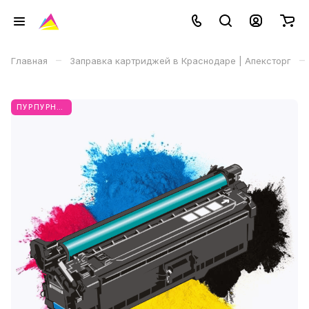
–
–
Главная
Заправка картриджей в Краснодаре | Апексторг
ПУРПУРНЫЙ