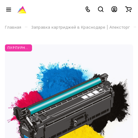
–
–
Главная
Заправка картриджей в Краснодаре | Апексторг
ПУРПУРНЫЙ