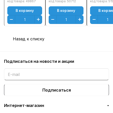
Пурпурный
(700стр.)
Пурпурный
код товара:
49867
код товара:
50712
код товара:
51
(Magenta) - без
Пурпурный
(Magenta)
В корзину
В корзину
В корзи
чипа
(Magenta) - с
чипом,
оригинальный
Назад к списку
Подписаться
на новости и акции
Подписаться
Интернет-магазин