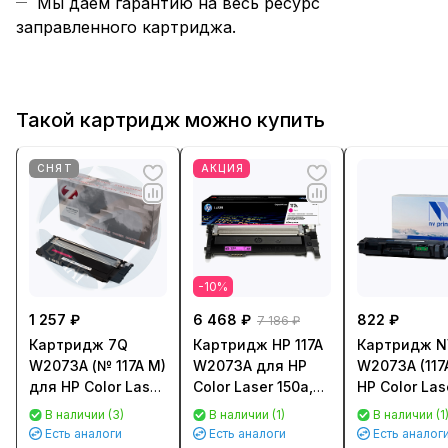
Мы даем гарантию на весь ресурс
заправленного картриджа.
Такой картридж можно купить
СНЯТ
АКЦИЯ
-10%
1 257 ₽
6 468 ₽
822 ₽
7 186 ₽
Картридж 7Q
Картридж HP 117A
Картридж NV
W2073A (№ 117A M)
W2073A для HP
W2073A (117
для HP Color Laser
Color Laser 150a,
HP Color Las
150, MFP 178, 179
150nw, MFP 178nw,
MFP 178/ 179
В наличии (3)
В наличии (1)
В наличии (1
(700стр.)
MFP 179fnw
(700стр.)
Есть аналоги
Есть аналоги
Есть аналог