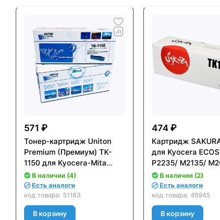
571 ₽
474 ₽
Тонер-картридж Uniton
Картридж SAKURA
Premium (Премиум) TK-
для Kyocera ECO
1150 для Kyocera-Mita
P2235/ M2135/ M2
P2235DN/M2135DN
M2735 (3000стр.) 
В наличии (4)
В наличии (2)
(2500стр.)
чипом
Есть аналоги
Есть аналоги
код товара:
51163
код товара:
49945
В корзину
В корзину