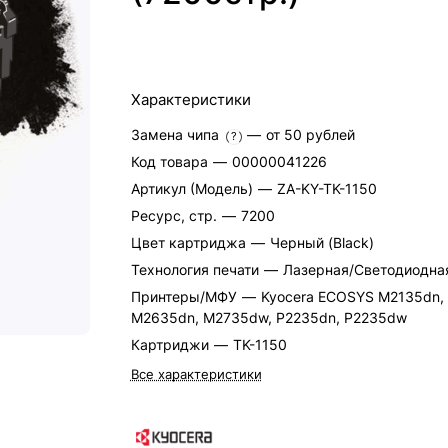
Характеристики
Замена чипа
—
от 50 рублей
?
Код товара
—
00000041226
Артикул (Модель)
—
ZA-KY-TK-1150
Ресурс, стр.
—
7200
Цвет картриджа
—
Черный (Black)
Технология печати
—
Лазерная/Светодиодна
Принтеры/МФУ
—
Kyocera ECOSYS M2135dn,
M2635dn, M2735dw, P2235dn, P2235dw
Картриджи
—
TK-1150
Все характеристики