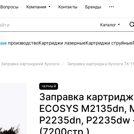
Вопросы
Компания
Контакты
Бренды
Каталог
аше
производство
Картриджи лазерные
Картриджи струйные
–
Заправка картриджей Kyocera
Заправка картриджа Kyocera TK-
ЧЕРНЫЙ
Заправка картриджа
ECOSYS M2135dn, 
P2235dn, P2235dw 
(7200стр.)