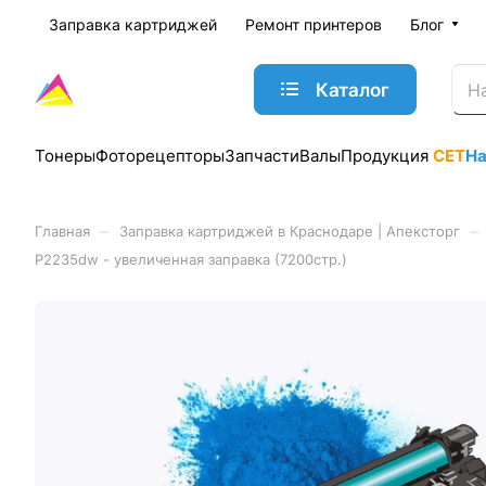
Заправка картриджей
Ремонт принтеров
Блог
Каталог
Тонеры
Фоторецепторы
Запчасти
Валы
Продукция
CET
Н
–
–
Главная
Заправка картриджей в Краснодаре | Апексторг
P2235dw - увеличенная заправка (7200стр.)