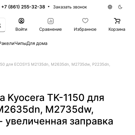
+7 (861) 255-32-38
Заказать звонок
Войти
Сравнение
Избранное
Корзина
Ракели
Чипы
Для дома
1150 для ECOSYS M2135dn, M2635dn, M2735dw, P2235dn,
 Kyocera TK-1150 для
M2635dn, M2735dw,
- увеличенная заправка