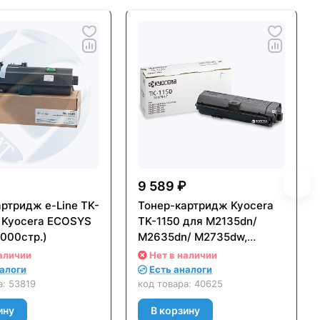
9 589 ₽
ртридж e-Line TK-
Тонер-картридж Kyocera
я Kyocera ECOSYS
TK-1150 для M2135dn/
000стр.)
M2635dn/ M2735dw,
P2235dn/ P2235dw
аличии
Нет в наличии
(3000стр.) Черный (Black)
налоги
Есть аналоги
Оригинальный
а:
53819
код товара:
40625
ину
В корзину