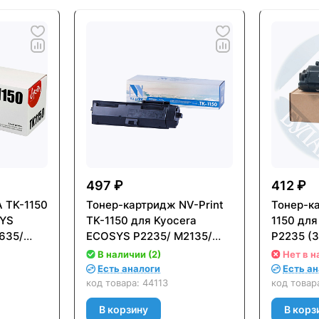
497 ₽
412 ₽
 TK-1150
Тонер-картридж NV-Print
Тонер-ка
SYS
TK-1150 для Kyocera
1150 дл
635/
ECOSYS P2235/ M2135/
P2235 (3
- с
M2635/ M2735 (3000стр.)
В наличии (2)
Нет в н
- с чипом
Есть аналоги
Есть а
код товара:
44113
код товар
В корзину
В корз