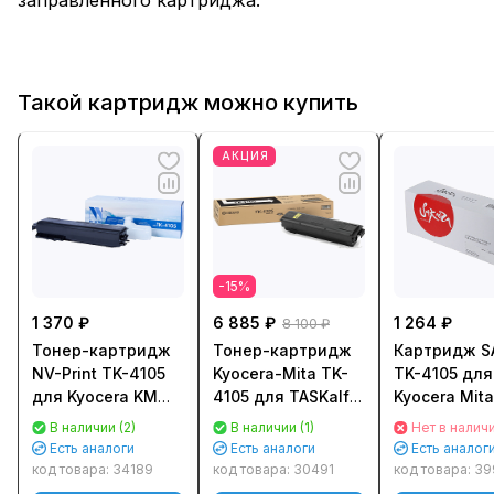
Такой картридж можно купить
АКЦИЯ
-15%
1 370 ₽
6 885 ₽
1 264 ₽
8 100 ₽
Тонер-картридж
Тонер-картридж
Картридж S
NV-Print TK-4105
Kyocera-Mita TK-
TK-4105 для
для Kyocera KM
4105 для TASKalfa
Kyocera Mita
TASKalfa 1800/
1800/ 2200/ 1801/
TASKalfa 180
В наличии (2)
В наличии (1)
Нет в налич
2200/ 1801/ 2201
2201 (15 000стр.)
1801/ 2200/ 
Есть аналоги
Есть аналоги
Есть аналог
(15000стр.)
Черный (Black)
Черный (Blac
код товара:
34189
код товара:
30491
код товара:
39
Оригинальный
000 к.)