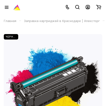
–
–
Главная
Заправка картриджей в Краснодаре | Апексторг
ЧЕРНЫЙ