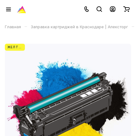
–
–
Главная
Заправка картриджей в Краснодаре | Апексторг
ЖЕЛТЫЙ