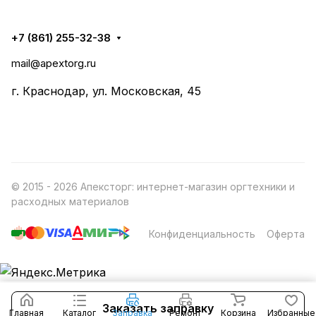
+7 (861) 255-32-38
mail@apextorg.ru
г. Краснодар, ул. Московская, 45
© 2015 - 2026 Апексторг: интернет-магазин оргтехники и
расходных материалов
Конфиденциальность
Оферта
Заказать заправку
Главная
Каталог
Заправка
Ремонт
Корзина
Избранные