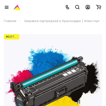
–
–
Главная
Заправка картриджей в Краснодаре | Апексторг
ЖЕЛТЫЙ