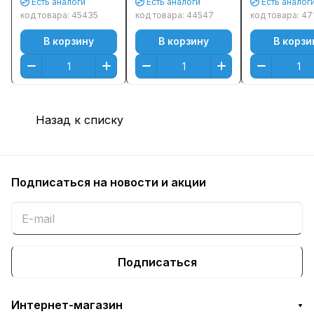
Есть аналоги
Есть аналоги
Есть аналог
Желтый (Yellow) -
P6230cdn Желтый
P6230cdn/
код товара:
45435
код товара:
44547
код товара:
47
с чипом
(Yellow) (6000стр.)
M6630cidn
В корзину
В корзину
В корзи
Оригинальный
(6000стр.)
Желтый (Yel
Назад к списку
Подписаться
на новости и акции
Подписаться
Интернет-магазин