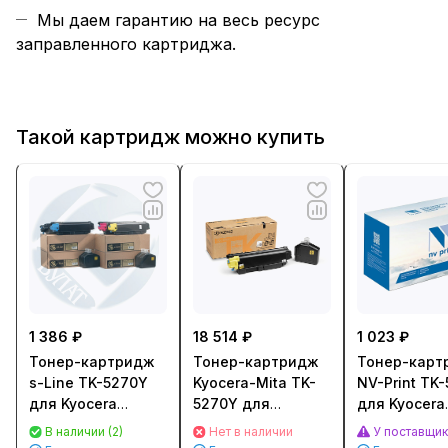
Мы даем гарантию на весь ресурс
заправленного картриджа.
Такой картридж можно купить
1 386 ₽
18 514 ₽
1 023 ₽
Тонер-картридж
Тонер-картридж
Тонер-карт
s-Line TK-5270Y
Kyocera-Mita TK-
NV-Print TK
для Kyocera
5270Y для
для Kyocera
ECOSYS P6230
M6230cidn/
ECOSYS
В наличии (2)
Нет в наличии
У поставщи
(6000стр.)
M6630cidn/
M6230cidn/