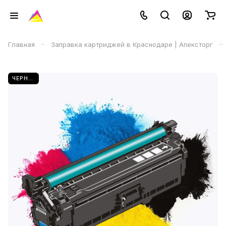
–
–
Главная
Заправка картриджей в Краснодаре | Апексторг
ЧЕРНЫЙ