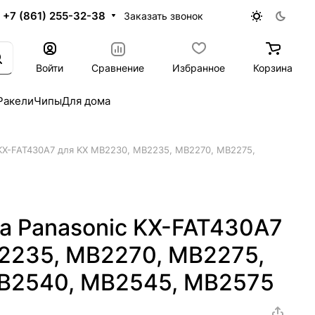
+7 (861) 255-32-38
Заказать звонок
Войти
Сравнение
Избранное
Корзина
Ракели
Чипы
Для дома
 KX-FAT430A7 для KX MB2230, MB2235, MB2270, MB2275,
а Panasonic KX-FAT430A7
2235, MB2270, MB2275,
B2540, MB2545, MB2575