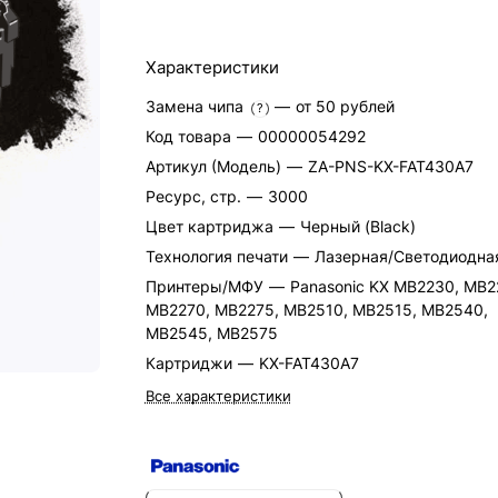
Характеристики
Замена чипа
—
от 50 рублей
?
Код товара
—
00000054292
Артикул (Модель)
—
ZA-PNS-KX-FAT430A7
Ресурс, стр.
—
3000
Цвет картриджа
—
Черный (Black)
Технология печати
—
Лазерная/Светодиодна
Принтеры/МФУ
—
Panasonic KX MB2230, MB2
MB2270, MB2275, MB2510, MB2515, MB2540,
MB2545, MB2575
Картриджи
—
KX-FAT430A7
Все характеристики