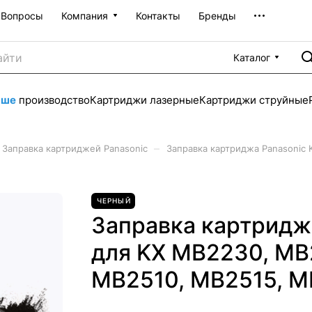
Вопросы
Компания
Контакты
Бренды
Каталог
аше
производство
Картриджи лазерные
Картриджи струйные
–
Заправка картриджей Panasonic
Заправка картриджа Panasonic
ЧЕРНЫЙ
Заправка картридж
для KX MB2230, MB
MB2510, MB2515, M