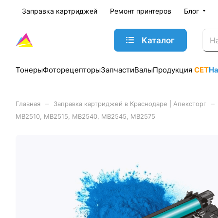
Заправка картриджей
Ремонт принтеров
Блог
Каталог
Тонеры
Фоторецепторы
Запчасти
Валы
Продукция
CET
Н
–
–
Главная
Заправка картриджей в Краснодаре | Апексторг
MB2510, MB2515, MB2540, MB2545, MB2575