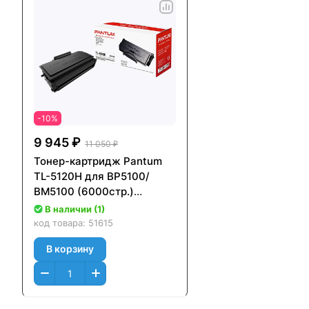
-10%
9 945 ₽
11 050 ₽
Тонер-картридж Pantum
TL-5120H для BP5100/
BM5100 (6000стр.)
Оригинальный
В наличии (1)
код товара:
51615
В корзину