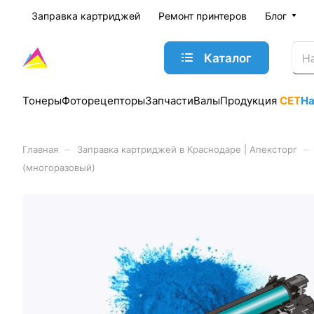
Заправка картриджей
Ремонт принтеров
Блог
Каталог
Тонеры
Фоторецепторы
Запчасти
Валы
Продукция
CET
Н
–
–
Главная
Заправка картриджей в Краснодаре | Апексторг
(многоразовый)