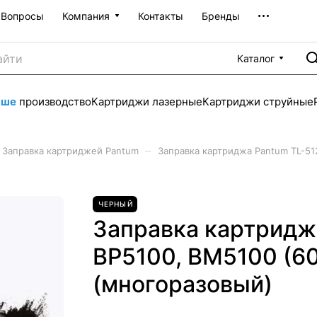
Вопросы
Компания
Контакты
Бренды
Каталог
аше
производство
Картриджи лазерные
Картриджи струйные
–
Заправка картриджей Pantum
Заправка картриджа Pantum TL-512
ЧЕРНЫЙ
Заправка картридж
BP5100, BM5100 (60
(многоразовый)