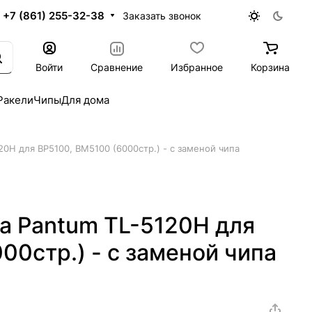
+7 (861) 255-32-38
Заказать звонок
Войти
Сравнение
Избранное
Корзина
Ракели
Чипы
Для дома
0H для BP5100, BM5100 (6000стр.) - с заменой чипа
а Pantum TL-5120H для
00стр.) - с заменой чипа