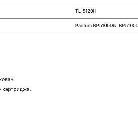
TL-5120H
Pantum BP5100DN, BP5100
кован.
о картриджа.