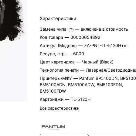
Характеристики
Замена чипа
—
включена в стоимость
?
Код товара
—
00000054892
Артикул (Модель)
—
ZA-PNT-TL-5120H+m
Ресурс, стр.
—
6000
Цвет картриджа
—
Черный (Black)
Технология печати
—
Лазерная/Светодиодна
Принтеры/МФУ
—
Pantum BP5100DN, BP510
BM5100ADN, BM5100ADW, BM5100FDN,
BM5100FDW
Картриджи
—
TL-5120H
Все характеристики