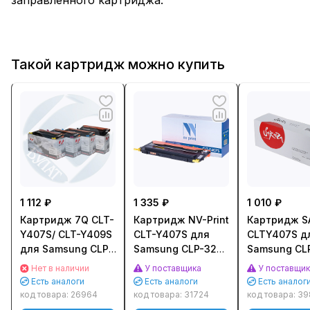
Такой картридж можно купить
1 112 ₽
1 335 ₽
1 010 ₽
Картридж 7Q CLT-
Картридж NV-Print
Картридж S
Y407S/ CLT-Y409S
CLT-Y407S для
CLTY407S д
для Samsung CLP-
Samsung CLP-320/
Samsung CL
320/ 325/ 310, CLX-
325, CLX-3185
321/ 325/ 32
Нет в наличии
У поставщика
У поставщи
3185/ 3175
(1000стр.) Желтый
3185/ 3186 
Есть аналоги
Есть аналоги
Есть аналог
(1000стр.) Желтый
(Yellow)
(Yellow) (100
код товара:
26964
код товара:
31724
код товара:
39
(Yellow)