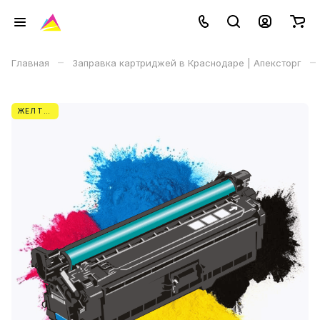
–
–
Главная
Заправка картриджей в Краснодаре | Апексторг
ЖЕЛТЫЙ