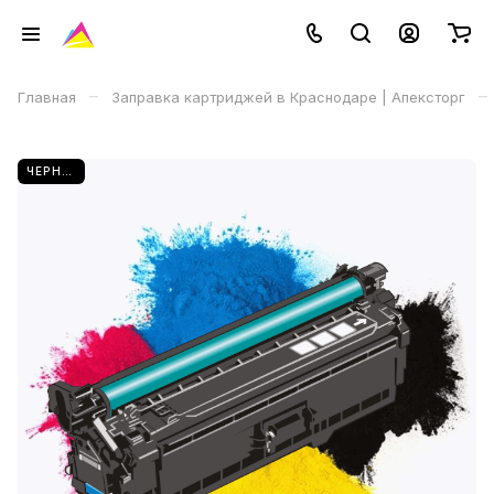
–
–
Главная
Заправка картриджей в Краснодаре | Апексторг
ЧЕРНЫЙ