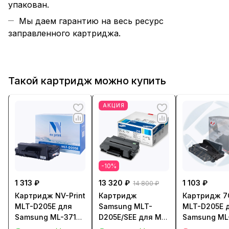
упакован.
Мы даем гарантию на весь ресурс
заправленного картриджа.
Такой картридж можно купить
АКЦИЯ
-10%
1 313 ₽
13 320 ₽
1 103 ₽
14 800 ₽
Картридж NV-Print
Картридж
Картридж 7
MLT-D205E для
Samsung MLT-
MLT-D205E 
Samsung ML-3710,
D205E/SEE для ML-
Samsung ML
SCX-4833/ 5637
3710/ SCX-5637
SCX-5637