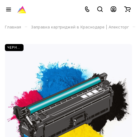
–
–
Главная
Заправка картриджей в Краснодаре | Апексторг
ЧЕРНЫЙ