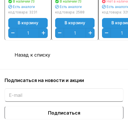
В наличии (1)
В наличии (1)
Нет в налич
(10000стр.) - на
10K Оригинальный
(10000стр.)
Есть аналоги
Есть аналоги
Есть аналог
ML-3310 не
(Не подходит для
код товара:
3231
код товара:
2588
код товара:
32
подходит
4833/3310)
В корзину
В корзину
В корзи
Назад к списку
Подписаться
на новости и акции
Подписаться